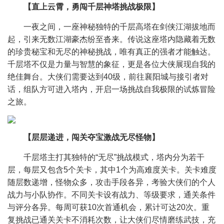
【直上云霄，勇闯千层神塔挑战极限】
一夜之间，一座神秘独特的千层高塔在剑侠江湖拔地而
起，引来无数江湖豪杰纷至沓来。传说这座塔内隐藏着无数
的珍贵秘宝和无尽的神秘挑战，唯有真正的强者才能触达。
千层塔不仅是力量与智慧的象征，更是各位大侠展现自我的
绝佳舞台。大侠们需要达到40级，前往襄阳城与接引者对
话，组队方可进入塔内，开启一场挑战自我极限的试炼冒险
之旅。
【层层递进，闯关夺宝激战无尽怪物】
千层塔主打其独特的“无尽”挑战模式，塔内分为若干
层，每层又包含5个关卡，其中1个为高难度关卡。关卡难度
随层数递增，怪物众多，攻击手段各异，考验大侠们的个人
战力与小队协作。不同关卡设有战力、等级要求，通关条件
与评分各异。每周可获10次首通机会，累计可达20次。重
复挑战已通关关卡不消耗次数，让大侠们尽情磨练武技，充