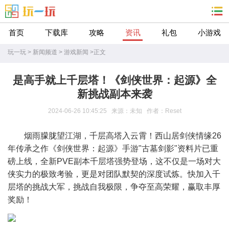
首页
下载库
攻略
资讯
礼包
小游戏
玩一玩
>
新闻频道
>
游戏新闻
>
正文
是高手就上千层塔！《剑侠世界：起源》全
新挑战副本来袭
2024-06-26 10:45:25 来源：未知 作者：Reset
烟雨朦胧望江湖，千层高塔入云霄！西山居剑侠情缘26
年传承之作《剑侠世界：起源》手游"古墓剑影"资料片已重
磅上线，全新PVE副本千层塔强势登场，这不仅是一场对大
侠实力的极致考验，更是对团队默契的深度试炼。快加入千
层塔的挑战大军，挑战自我极限，争夺至高荣耀，赢取丰厚
奖励！