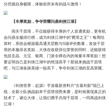
分挖掘自身极限，体验前所未有的战斗激情！
【丰厚奖励，争夺荣耀问鼎剑侠江湖】
闯关千层塔，不仅能获得丰厚的个人首通奖励，更有机
会问鼎全服排行榜，成为剑侠江湖中的“爬塔之王”！每周结
算时，系统会根据最高通关层数与S级评价数量，发放千层
塔的本服排名奖励，大侠在收获排位荣誉的同时，还能获得
包括玄晶、元宝、银两、门派令牌在内的海量丰厚奖励！想
要证明自己是剑侠江湖中的绝顶高手？那就来挑战千层塔
吧，与江湖各路英雄一较高下，争夺剑侠江湖的至高荣耀。
《剑侠世界：起源》手游最新资料片“古墓剑影”现已上
线，全新小队挑战副本千层塔强势来袭，是时候展现真正的
技术了，诸位大侠，让我们携手共闯千层塔，一同再战剑侠
江湖！