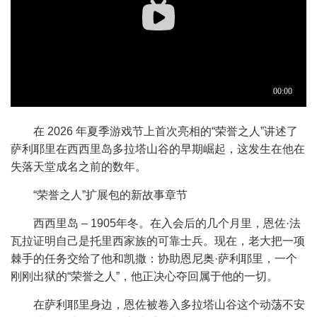
在 2026 年夏季游戏节上首次亮相的“荣誉之人”讲述了
萨利耶里在西西里岛多拉塔山谷的早期崛起，这发生在他在
失落天堂成名之前的数年。
“荣誉之人”扩展包的新故事章节
西西里岛 – 1905年冬。在入会后的几个月里，恩佐·法
瓦拉证明自己是托里西家族的可靠士兵。现在，老大把一项
棘手的任务交给了他和凯撒：协助恩尼奥·萨利耶里，一个
刚刚出狱的“荣誉之人”，他正决心夺回属于他的一切。
在萨利耶里身边，恩佐被卷入多拉塔山谷这个动荡不安