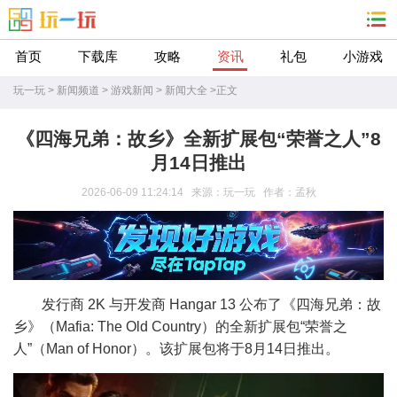
首页
下载库
攻略
资讯
礼包
小游戏
玩一玩
>
新闻频道
>
游戏新闻
>
新闻大全
>
正文
《四海兄弟：故乡》全新扩展包“荣誉之人”8
月14日推出
2026-06-09 11:24:14 来源：玩一玩 作者：孟秋
发行商 2K 与开发商 Hangar 13 公布了《四海兄弟：故
乡》（Mafia: The Old Country）的全新扩展包“荣誉之
人”（Man of Honor）。该扩展包将于8月14日推出。