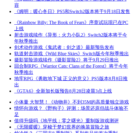
容
《姆明：暖心冬日》PS5和Switch2版本将于9月18日发售
《Rainbow Billy: The Book of Fears》序章试玩现已在PC
上线
射击游戏续作《异形：火力小队2》Switch2版本将于今
年秋季推出
剑术动作游戏《鬼武者：剑之道》最新预告发布
轨道射击游戏《Wild Blue Skies》Switch版今年秋季推出
摄影冒险游戏续作《摄影冒险2》将于9月29日推出
回合制RPG《Warrior Cats: Clans of the Forest》将于今年
秋季推出
地牢RPG《勇敢地下城 正义的意义》PS5版本8月8日推
出
《GTA6》全新加长版预告8月28日凌晨3点上线
小体量 大智慧！《动物井》不到35M的高质量独立游戏
情怀向游戏？《野狗子》评测：场景还原但战斗体验不
足
值得升级吗《地平线：零之曙光》重制版游戏测评
《无限暖暖》穿梭于梦幻世界的换装冒险之旅