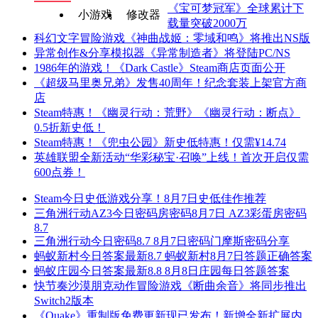
《宝可梦冠军》全球累计下
小游戏
修改器
载量突破2000万
科幻文字冒险游戏《神曲战姬：零域和鸣》将推出NS版
异常创作&分享模拟器《异常制造者》将登陆PC/NS
1986年的游戏！《Dark Castle》Steam商店页面公开
《超级马里奥兄弟》发售40周年！纪念套装上架官方商
店
Steam特惠！《幽灵行动：荒野》《幽灵行动：断点》
0.5折新史低！
Steam特惠！《兜虫公园》新史低特惠！仅需¥14.74
英雄联盟全新活动“华彩秘宝·召唤”上线！首次开启仅需
600点券！
Steam今日史低游戏分享！8月7日史低佳作推荐
三角洲行动AZ3今日密码房密码8月7日 AZ3彩蛋房密码
8.7
三角洲行动今日密码8.7 8月7日密码门摩斯密码分享
蚂蚁新村今日答案最新8.7 蚂蚁新村8月7日答题正确答案
蚂蚁庄园今日答案最新8.8 8月8日庄园每日答题答案
快节奏沙漠朋克动作冒险游戏《断曲余音》将同步推出
Switch2版本
《Quake》重制版免费更新现已发布！新增全新扩展内