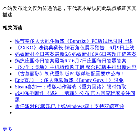
本站发布此文仅为传递信息，不代表本站认同此观点或证实其
描述
相关阅读
快节奏多人大乱斗游戏《Bunraku》PC版试玩限时上线
《2XKO》魂锁典狱长·锤石角色展示预告！6月9日上线
蚂蚁新村今日答案最新6.6 蚂蚁新村6月6日答题正确答案
蚂蚁庄园今日答案最新6.7 6月7日庄园每日答题答案
《沙丘：觉醒》主机版预购开启 整合PC版并推出新内容
《古墓丽影》初代重制版PC版详细配置要求公布！
Epic喜加一：多人跳跃游戏《Bunny Guys！》限免
Steam喜加一：横版动作游戏《重力回路》限时领取
战神系列新作《战神：劳菲》公布 官方回应玩家关注问
题
蛋仔派对PC版现已上线Windows端！支持双端互通
更多 +