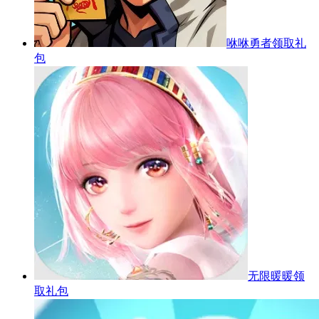
咻咻勇者
领取礼
包
无限暖暖
领
取礼包