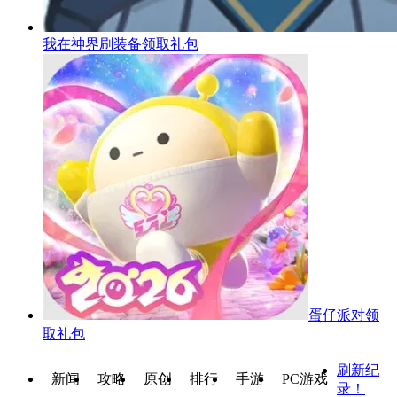
我在神界刷装备
领取礼包
蛋仔派对
领
取礼包
刷新纪
新闻
攻略
原创
排行
手游
PC游戏
录！