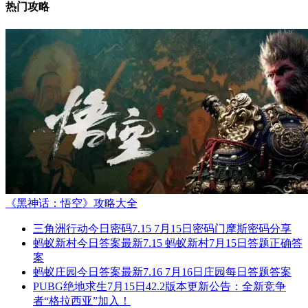
热门攻略
《黑神话：悟空》攻略大全
三角洲行动今日密码7.15 7月15日密码门摩斯密码分享
蚂蚁新村今日答案最新7.15 蚂蚁新村7月15日答题正确答
案
蚂蚁庄园今日答案最新7.16 7月16日庄园每日答题答案
PUBG绝地求生7月15日42.2版本更新公告：全新竞争
者“格拉西亚”加入！