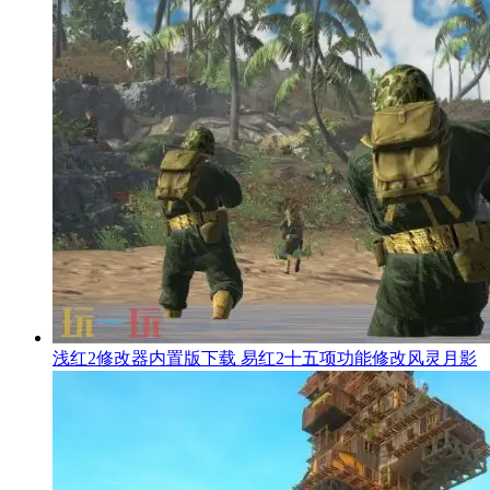
浅红2修改器内置版下载 易红2十五项功能修改风灵月影