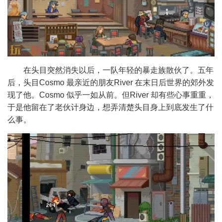
在头目突然消失以后，一队年轻的暴走族散伙了。五年
后，头目Cosmo 最亲近的朋友River 在末日后世界的郊外发
现了他。Cosmo 似乎一如从前。但River 却有些心事重重，
于是他留在了老伙计身边，想弄清楚头目身上到底发生了什
么事。