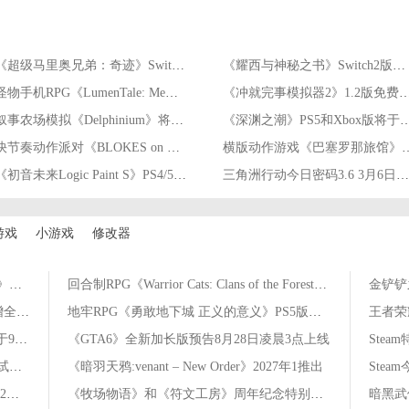
《超级马里奥兄弟：奇迹》Switch2版本概览预告发布！
《耀西与神秘之书》Switch2版本5月21日发售
怪物手机RPG《LumenTale: Memories of Trey》5月26日发售
《冲就完事模拟器2》1.2版免费更新已发布！
叙事农场模拟《Delphinium》将登陆Xbox和PC平台
《深渊之潮》PS5和Xbox版将于今夏推出！同
快节奏动作派对《BLOKES on BLOCKS!》现已在Switch和PC发售！
横版动作游戏《巴塞罗那旅馆》“
《初音未来Logic Paint S》PS4/5版本将于3月18日推出
三角洲行动今日密码3.6 3月6日密码门摩斯密码分享
游戏
小游戏
修改器
快节奏沙漠朋克动作冒险游戏《断曲余音》将同步推出Switch2版本
回合制RPG《Warrior Cats: Clans of the Forest》将于今年秋季推出
《Quake》重制版免费更新现已发布！新增全新扩展内容
地牢RPG《勇敢地下城 正义的意义》PS5版本8月8日推出
《姆明：暖心冬日》PS5和Switch2版本将于9月18日发售
《GTA6》全新加长版预告8月28日凌晨3点上线
《Rainbow Billy: The Book of Fears》序章试玩现已在PC上线
《暗羽天鸦:venant – New Order》2027年1推出
Ste
射击游戏续作《异形：火力小队2》Switch2版本将于今年秋季推出
《牧场物语》和《符文工房》周年纪念特别直播8月24日举行