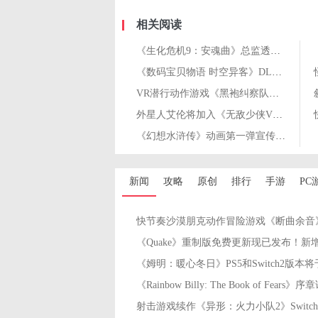
相关阅读
《生化危机9：安魂曲》总监透露将推出更多内容更新
《数码宝贝物语 时空异客》DLC第三弹＂Anti-ParadoX＂3月12日上线
VR潜行动作游戏《黑袍纠察队：触发警告》3月26日登陆Quest平台
外星人艾伦将加入《无敌少侠VS》！4月9日开启公测
《幻想水浒传》动画第一弹宣传预告发布！将于10月开播
新闻
攻略
原创
排行
手游
PC