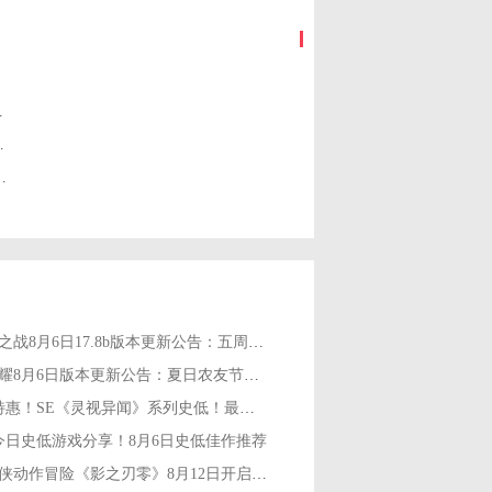
多项新功能上线
步推出1.3版本更新
新管理层”更新现已发布！
金铲铲之战8月6日17.8b版本更新公告：五周年庆典活动开启！
王者荣耀8月6日版本更新公告：夏日农友节开启！新英雄卢雅那上线！
Steam特惠！SE《灵视异闻》系列史低！最低五折优惠
am今日史低游戏分享！8月6日史低佳作推荐
暗黑武侠动作冒险《影之刃零》8月12日开启预购