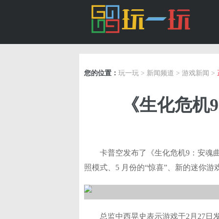
您的位置：
玩一玩
>
新闻频道
>
游戏新闻
>
《生化危机
卡普空发布了《生化危机9：安魂曲》（
照模式、5 月份的“惊喜”、新的迷你
总监中西晃史表示游戏于2月27