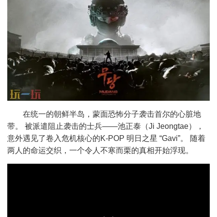
在统一的朝鲜半岛，蒙面恐怖分子袭击首尔的心脏地
带。 被派遣阻止袭击的士兵——池正泰（Ji Jeongtae），
意外遇见了卷入危机核心的K‑POP 明日之星 “Gavi”。 随着
两人的命运交织，一个令人不寒而栗的真相开始浮现。