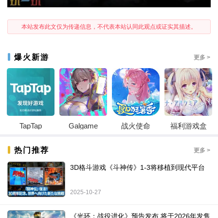
本站发布此文仅为传递信息，不代表本站认同此观点或证实其描述。
爆火新游
更多 >
TapTap
Galgame
战火使命
福利游戏盒
热门推荐
更多 >
3D格斗游戏《斗神传》1-3将移植到现代平台
2025-10-27
《光环：战役进化》预告发布 将于2026年发售