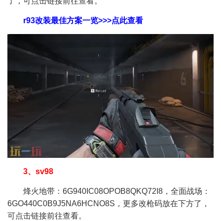
了，可点击链接前往查看。
r93改装最佳方案一览>>>点此查看
3、sv98
烽火地带：6G940IC08OPOB8QKQ72I8，全面战场：
6GO440C0B9J5NA6HCNO8S，更多改枪码放在下方了，
可点击链接前往查看。