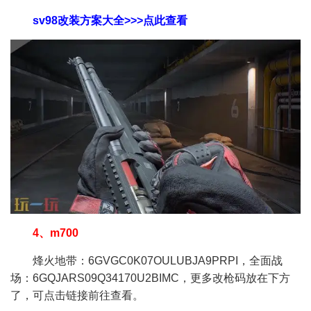
sv98改装方案大全>>>点此查看
4、m700
烽火地带：6GVGC0K07OULUBJA9PRPI，全面战
场：6GQJARS09Q34170U2BIMC，更多改枪码放在下方
了，可点击链接前往查看。