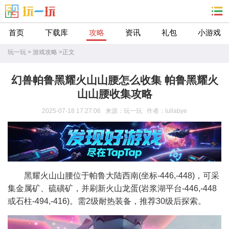
首页
下载库
攻略
资讯
礼包
小游戏
玩一玩
>
游戏攻略
>
正文
幻兽帕鲁黑耀火山山腰怎么收集 帕鲁黑耀火
山山腰收集攻略
2025-07-18 17:27:06 来源：玩一玩 作者：lullabye
黑耀火山山腰位于帕鲁大陆西南(坐标-446,-448)，可采
集金属矿、硫磺矿，并刷新火山龙蛋(岩浆湖平台-446,-448
或石柱-494,-416)。需2级耐热装备，推荐30级后探索。