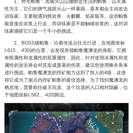
1、野生帕鲁：黑耀火山山腰附近生活的帕鲁，以火属
性为主，它们的脾气就跟火山一样暴躁。基本都会主动攻击
训练家。主要能遇到熔岩兽、火麒麟、焰巫狐等。这些帕鲁
能直接在岩浆上行走，而训练家是不能触碰岩浆的，这对训
练家捕获它们是一个不小的挑战。
2、BOSS级帕鲁：沿着传送点往北行进，在地图坐标
(-615，-430)的位置，会发现首领帕鲁魔渊龙的身影。它拥
有暗属性和龙属性的双重属性，因此，针对使用冰属性和龙
属性的攻击将会对其造成显著的伤害。建议您使用唤冬兽来
进行挑战。帕鲁魔渊龙的挖矿能力达到了惊人的4级，这使
得它成为了据点内挖矿帕鲁的最佳选择。为了找到魔渊龙的
栖息地，需要前往破灭坑道。这个坑道的入口相对隐蔽，位
于地图坐标(-582，-420)附近。