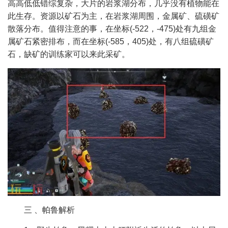
高高低低错综复杂，大片的岩浆湖分布，几乎没有植物能在
此生存。资源以矿石为主，在岩浆湖周围，金属矿、硫磺矿
散落分布。值得注意的事，在坐标(-522，-475)处有九组金
属矿石紧密排布，而在坐标(-585，405)处，有八组硫磺矿
石，缺矿的训练家可以来此采矿。
三 、帕鲁解析