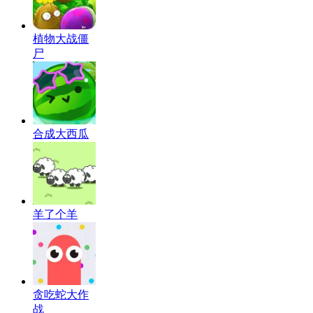
植物大战僵
尸
合成大西瓜
羊了个羊
贪吃蛇大作
战