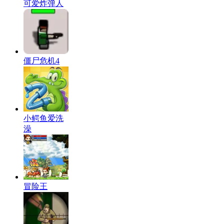
可爱炸弹人
僵尸危机4
小鳄鱼爱洗
澡
冒险王