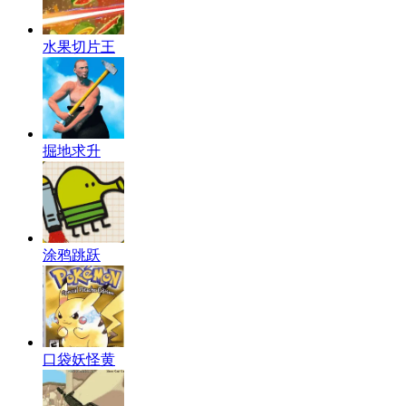
水果切片王
掘地求升
涂鸦跳跃
口袋妖怪黄