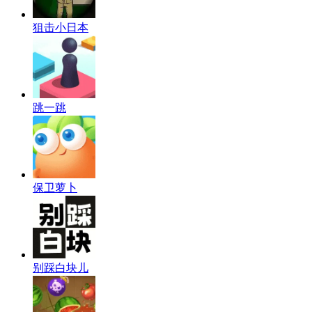
狙击小日本
跳一跳
保卫萝卜
别踩白块儿