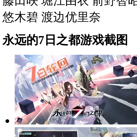
藤田咲 堀江由衣 前野智昭
悠木碧 渡边优里奈
永远的7日之都游戏截图