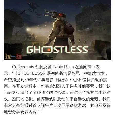
Coffeenauts 创意总监 Fabio Rosa 在新闻稿中表
示：“《GHOSTLESS》最初的想法是构思一种游戏情境，
希望捕捉到80年代经典电影《怪形》中那种偏执狂般的氛
围。在开发过程中，作品逐渐融入了许多其他要素，我们认
为最终创造出了某种独特的混合体，它结合了探索与生存游
戏、殖民地模拟、侦探游戏以及动作平台游戏的元素。我们
非常兴奋能通过首支预告片首次展示这款游戏，并迫不及待
地想分享更多内容！”