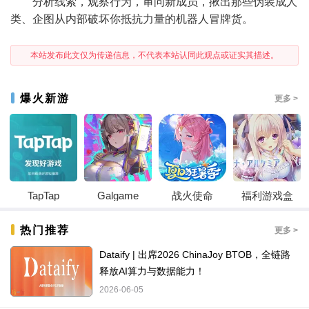
分析线索，观察行为，审问新成员，揪出那些伪装成人
类、企图从内部破坏你抵抗力量的机器人冒牌货。
本站发布此文仅为传递信息，不代表本站认同此观点或证实其描述。
爆火新游
更多 >
TapTap
Galgame
战火使命
福利游戏盒
热门推荐
更多 >
Dataify | 出席2026 ChinaJoy BTOB，全链路
释放AI算力与数据能力！
2026-06-05