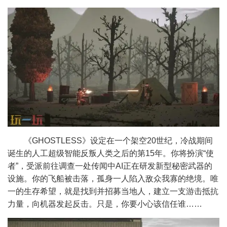
《GHOSTLESS》设定在一个架空20世纪，冷战期间
诞生的人工超级智能反叛人类之后的第15年。你将扮演“使
者”，受派前往调查一处传闻中AI正在研发新型秘密武器的
设施。你的飞船被击落，孤身一人陷入敌众我寡的绝境。唯
一的生存希望，就是找到并招募当地人，建立一支游击抵抗
力量，向机器发起反击。只是，你要小心该信任谁……