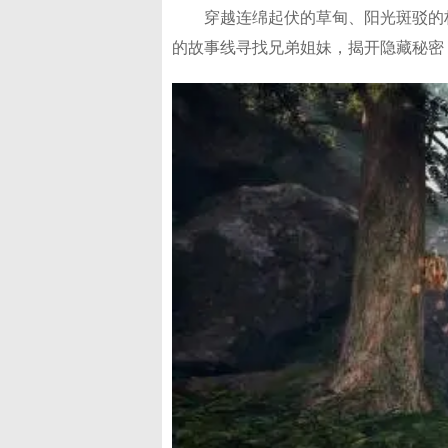
穿越连绵起伏的草甸、阳光斑驳的
的故事线寻找兄弟姐妹，揭开隐藏秘密