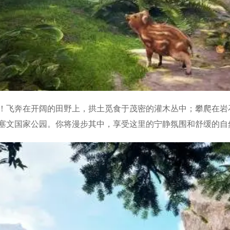
！飞奔在开阔的田野上，拱土觅食于茂密的灌木丛中；攀爬在岩
塞文国家公园。你将漫步其中，享受这里的宁静氛围和舒缓的自