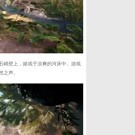
石峭壁上，嬉戏于凉爽的河床中。游戏
然之声。