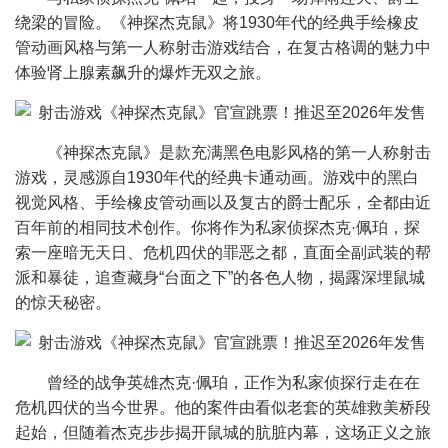
绕梁的冒险。《神探杰克鼠》将1930年代的经典手绘橡皮
管动画风格与第一人称射击游戏结合，在复古格调的魅力中
体验肾上腺素飙升的爆炸无双之旅。
《神探杰克鼠》是款充满黑色电影风格的第一人称射击
游戏，灵感源自1930年代的经典卡通动画。游戏中的黑白
视觉风格、手绘橡皮管动画以及复古的爵士配乐，全都由近
百年前的相同技术创作。你将作为私家侦探杰克·佩珀，探
索一座暗无天日、危机四伏的罪恶之都，直面全副武装的帮
派和暴徒，追查藏身“台面之下”的各色人物，揭露深埋鼠城
的惊天秘密。
曾经的战争英雄杰克·佩珀，正作为私家侦探行走在在
危机四伏的当今世界。他的案件由看似老套的英雄救美桥段
起始，但随着杰克步步揭开鼠城的肮脏内幕，这场正义之旅