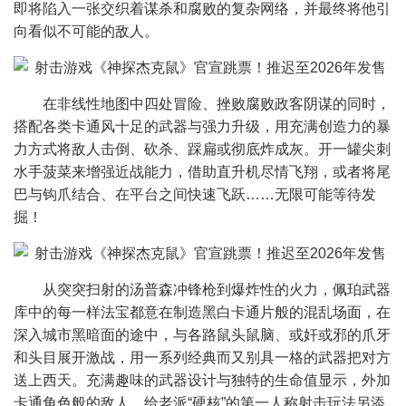
即将陷入一张交织着谋杀和腐败的复杂网络，并最终将他引
向看似不可能的敌人。
在非线性地图中四处冒险、挫败腐败政客阴谋的同时，
搭配各类卡通风十足的武器与强力升级，用充满创造力的暴
力方式将敌人击倒、砍杀、踩扁或彻底炸成灰。开一罐尖刺
水手菠菜来增强近战能力，借助直升机尽情飞翔，或者将尾
巴与钩爪结合、在平台之间快速飞跃……无限可能等待发
掘！
从突突扫射的汤普森冲锋枪到爆炸性的火力，佩珀武器
库中的每一样法宝都意在制造黑白卡通片般的混乱场面，在
深入城市黑暗面的途中，与各路鼠头鼠脑、或奸或邪的爪牙
和头目展开激战，用一系列经典而又别具一格的武器把对方
送上西天。充满趣味的武器设计与独特的生命值显示，外加
卡通角色般的敌人，给老派“硬核”的第一人称射击玩法另添