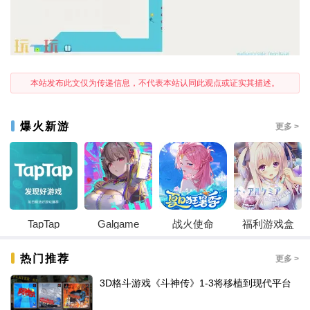
本站发布此文仅为传递信息，不代表本站认同此观点或证实其描述。
爆火新游
更多 >
TapTap
Galgame
战火使命
福利游戏盒
热门推荐
更多 >
3D格斗游戏《斗神传》1-3将移植到现代平台