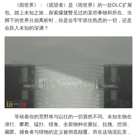
《雨世界》：《观望者》是《雨世界》的一款DLC扩展
包。踏上未知之旅，探索朦胧瞥见过的某些事物和所在。当
脚下的世界分崩离析时，你是会牢牢抓住熟悉的一切，还是
会跃入未知的深渊？
等候着你的荒野将与以往的一切迥然不同。未知生物在
潜行、攀爬、猛扑、猎食。全新物种在撕扯、拉拽、挖洞、
藏匿。捕食者与猎物的定义被彻底颠覆。而在这场混乱里，