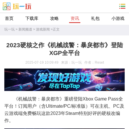
首页
下载库
攻略
资讯
礼包
小游戏
玩一玩
>
新闻频道
>
游戏新闻
>
正文
2023硬核之作《机械战警：暴戾都市》登陆
XGP全平台
2025-07-19 10:09:49 来源：玩一玩 作者：Reset
《机械战警：暴戾都市》重磅登陆Xbox Game Pass全
平台！订阅用户（含Ultimate/PC/标准版）可在主机、PC及
云游戏端免费畅玩这款2023年Steam特别好评的硬核改编
作。