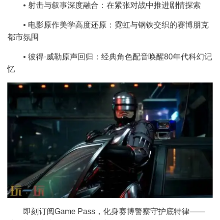
• 射击与叙事深度融合：在紧张对战中推进剧情探索
• 电影原作美学高度还原：霓虹与钢铁交织的赛博朋克
都市氛围
• 彼得·威勒原声回归：经典角色配音唤醒80年代科幻记
忆
即刻订阅Game Pass，化身赛博警察守护底特律——