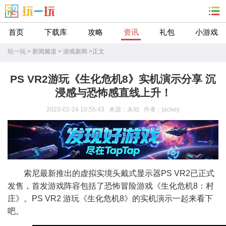
首页
下载库
攻略
资讯
礼包
小游戏
玩一玩
>
新闻频道
>
游戏新闻
>
正文
PS VR2游玩《生化危机8》实机演示分享 沉
浸感与恐怖感直线上升！
2023-02-24 10:55:43 来源：未知 作者：jackey
索尼最新推出的虚拟实境头戴式显示器PS VR2已正式
发售，首发游戏阵容包括了恐怖冒险游戏《生化危机8：村
庄》。PS VR2 游玩《生化危机8》的实机演示一起来看下
吧。