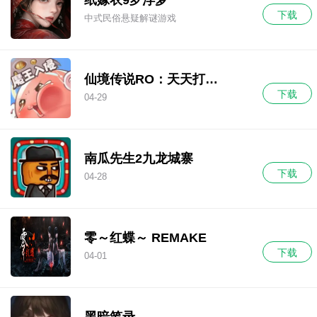
下载
中式民俗悬疑解谜游戏
仙境传说RO：天天打波
下载
利
04-29
南瓜先生2九龙城寨
下载
04-28
零～红蝶～ REMAKE
下载
04-01
黑暗笔录