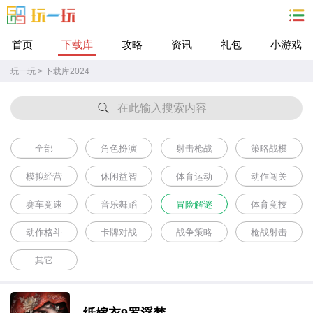
首页
下载库
攻略
资讯
礼包
小游戏
玩一玩
>
下载库2024
在此输入搜索内容
全部
角色扮演
射击枪战
策略战棋
模拟经营
休闲益智
体育运动
动作闯关
赛车竞速
音乐舞蹈
冒险解谜
体育竞技
动作格斗
卡牌对战
战争策略
枪战射击
其它
纸嫁衣9罗浮梦