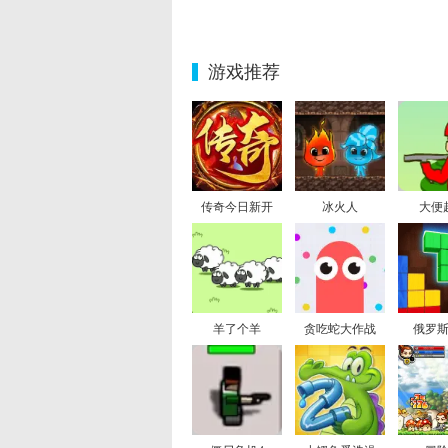
游戏推荐
传奇今日新开
冰火人
大便
羊了个羊
贪吃蛇大作战
俄罗