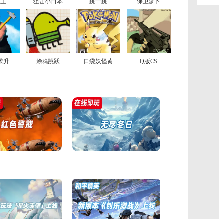
险王
狙击小日本
跳一跳
保卫萝卜
求升
涂鸦跳跃
口袋妖怪黄
Q版CS