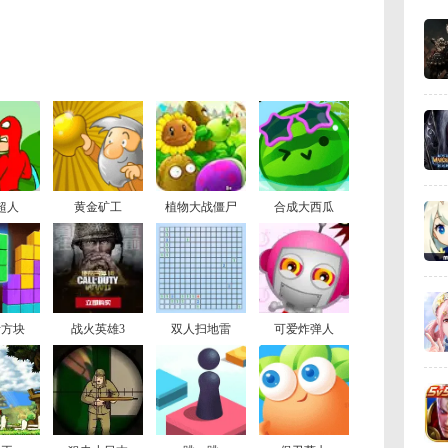
超人
黄金矿工
植物大战僵尸
合成大西瓜
斯方块
战火英雄3
双人扫地雷
可爱炸弹人