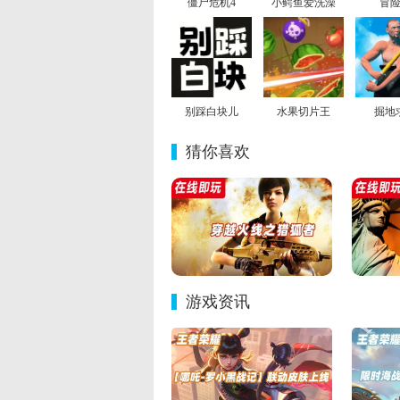
僵尸危机4
小鳄鱼爱洗澡
冒
别踩白块儿
水果切片王
掘地
猜你喜欢
游戏资讯