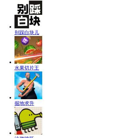
别踩白块儿
水果切片王
掘地求升