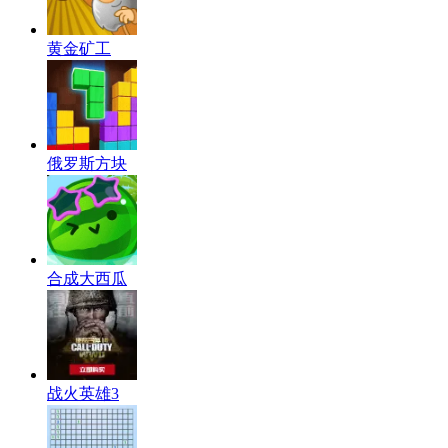
黄金矿工
俄罗斯方块
合成大西瓜
战火英雄3