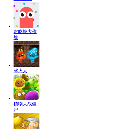
贪吃蛇大作
战
冰火人
植物大战僵
尸