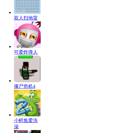
双人扫地雷
可爱炸弹人
僵尸危机4
小鳄鱼爱洗
澡