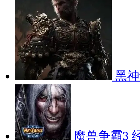
黑神
魔兽争霸3