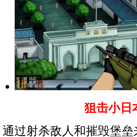
狙击小日
通过射杀敌人和摧毁堡垒