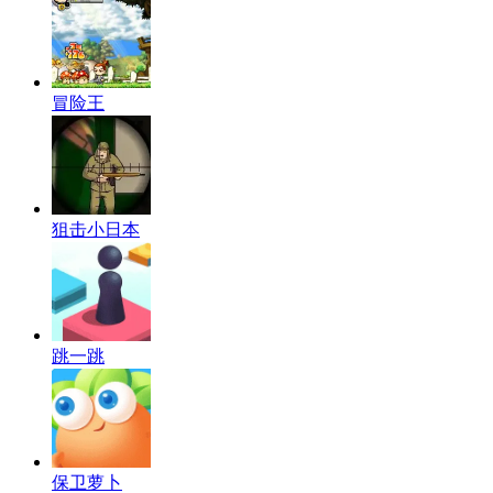
冒险王
狙击小日本
跳一跳
保卫萝卜