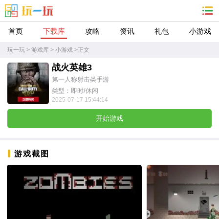
首页
下载库
攻略
资讯
礼包
小游戏
玩一玩
>
游戏库
>
小游戏
>
正文
战火英雄3
第一人称射击类手游
类型：即时/休闲
2025-07-17 15:44:14
开始游戏
游戏截图