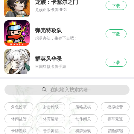
龙族：卡塞尔之门
下载
龙族正版卡牌RPG
弹壳特攻队
下载
想尽办法，生存下去吧！
群英风华录
下载
三国红颜卡牌手游
在此输入搜索内容
角色扮演
射击枪战
策略战棋
模拟经营
休闲益智
体育运动
动作闯关
赛车竞速
卡牌游戏
音乐舞蹈
棋牌游戏
冒险解谜