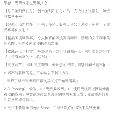
缓存，无网状态也无须担心！
【每日签到做任务】 新增签到和任务功能。完成任务送豪礼，等级
特权享不停！
【弹幕互动趣味多】 吐槽，搞怪，版聊，科普！浏览不寂寞，全舰
弹幕等你发射！
【精品国漫画质高】 令人惊叹的国漫高清画质，清晰的文字和唯美
的彩图，带您走向浪漫的漫画之旅！
【收藏评论与打赏】 每部漫画下方可收藏和评论，可打赏喜欢的作
品，还有丰富的送礼物功能！
【亮度调节】 即时亮度调节，爱护您的眼睛，阅读时间长也不怕！
如遇不能联网问题，可尝试以下解决办法：
1.重启手机或退出程序再次尝试打开知音漫客；
2.在iPhone的「设置」>「无线局域网」>「使用无线局域网与蜂窝
移动的应用」中尝试更改知音漫客的联网权限设置，然后重新打开
知音漫客即可解决。
如无法下载请重启App Store，在网络良好的情况下尝试更新。