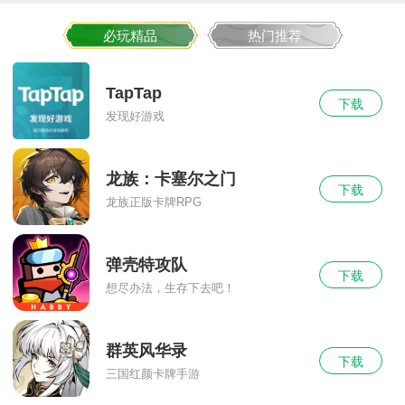
必玩精品
热门推荐
TapTap
下载
发现好游戏
龙族：卡塞尔之门
下载
龙族正版卡牌RPG
弹壳特攻队
下载
想尽办法，生存下去吧！
群英风华录
下载
三国红颜卡牌手游