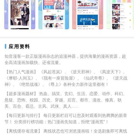
应用资料
知音漫客一款正版漫画杂志的追漫神器，提供海量的漫画资源，超
全高清漫画加载快、还省流量。
【热门人气漫画】 《风起苍岚》、《逆天邪神》、《凤逆天下》、
《摩耶·人间玉》、《我有一座冒险屋》、《仙武帝尊》、《逆天战
神》、《绝世战魂》、《尊上》各种全力新作这里都有！
【超多漫画题材】 热血、搞笑、玄幻、生活、恋爱、动作、科幻、
悬疑、恐怖、校园、历史、穿越、后宫、都市、漫改、修真、耿
美、百合、霸总、古风、武侠、真人......
【每日更新与排行】 每日更新栏目可让您及时观看到热腾腾的新章
节！ 分类排行榜功能：热门漫画先知道，拒绝“漫画荒”！
【离线缓存省流量】 离线状态也可浏览漫画啦！全选剧集即可离线