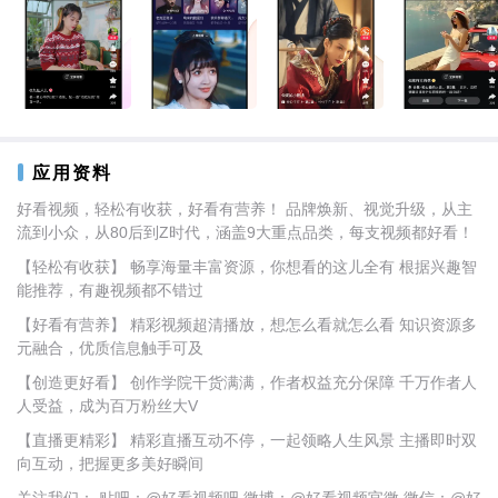
应用资料
好看视频，轻松有收获，好看有营养！ 品牌焕新、视觉升级，从主
流到小众，从80后到Z时代，涵盖9大重点品类，每支视频都好看！
【轻松有收获】 畅享海量丰富资源，你想看的这儿全有 根据兴趣智
能推荐，有趣视频都不错过
【好看有营养】 精彩视频超清播放，想怎么看就怎么看 知识资源多
元融合，优质信息触手可及
【创造更好看】 创作学院干货满满，作者权益充分保障 千万作者人
人受益，成为百万粉丝大V
【直播更精彩】 精彩直播互动不停，一起领略人生风景 主播即时双
向互动，把握更多美好瞬间