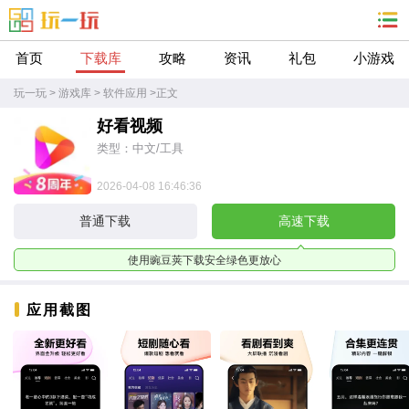
首页
下载库
攻略
资讯
礼包
小游戏
玩一玩
>
游戏库
>
软件应用
>
正文
好看视频
类型：中文/工具
2026-04-08 16:46:36
普通下载
高速下载
使用豌豆荚下载安全绿色更放心
应用截图