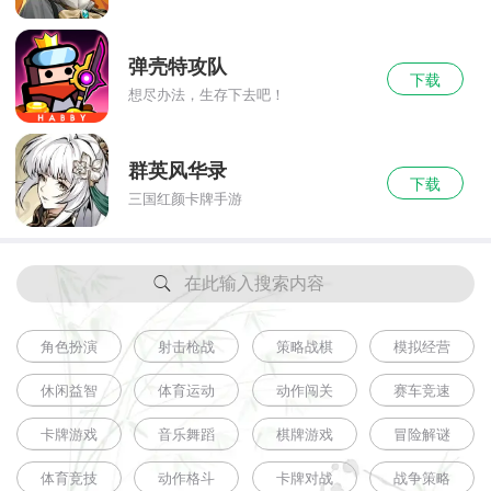
弹壳特攻队
下载
想尽办法，生存下去吧！
群英风华录
下载
三国红颜卡牌手游
在此输入搜索内容
角色扮演
射击枪战
策略战棋
模拟经营
休闲益智
体育运动
动作闯关
赛车竞速
卡牌游戏
音乐舞蹈
棋牌游戏
冒险解谜
体育竞技
动作格斗
卡牌对战
战争策略