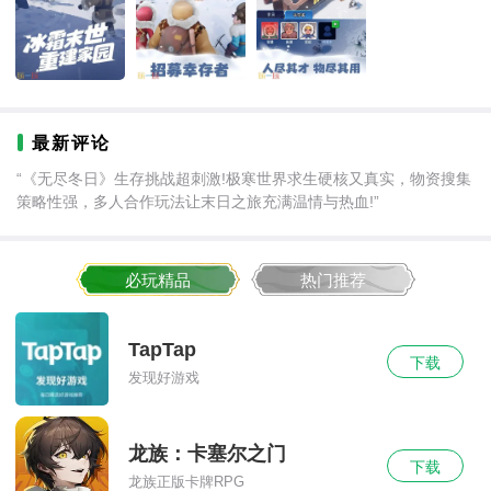
最新评论
“《无尽冬日》生存挑战超刺激!极寒世界求生硬核又真实，物资搜集
策略性强，多人合作玩法让末日之旅充满温情与热血!”
必玩精品
热门推荐
TapTap
下载
发现好游戏
龙族：卡塞尔之门
下载
龙族正版卡牌RPG