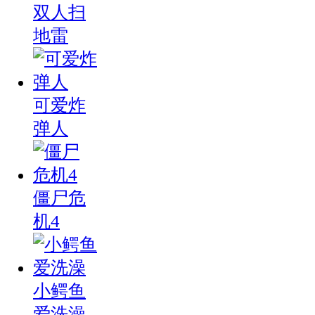
双人扫
地雷
可爱炸
弹人
僵尸危
机4
小鳄鱼
爱洗澡