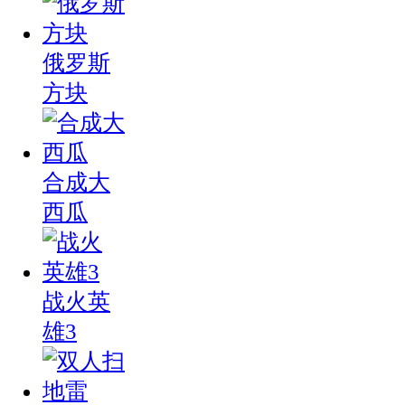
俄罗斯
方块
合成大
西瓜
战火英
雄3