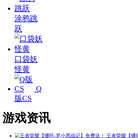
涂鸦跳
跃
口袋妖
怪黄
Q
版CS
游戏资讯
王者荣耀【哪