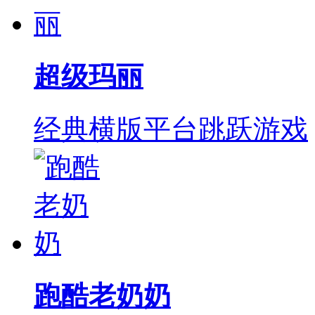
超级玛丽
经典横版平台跳跃游戏
跑酷老奶奶