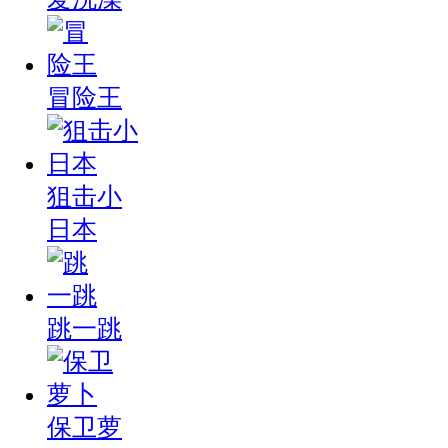
冒险王
狙击小
日本
跳一跳
保卫萝