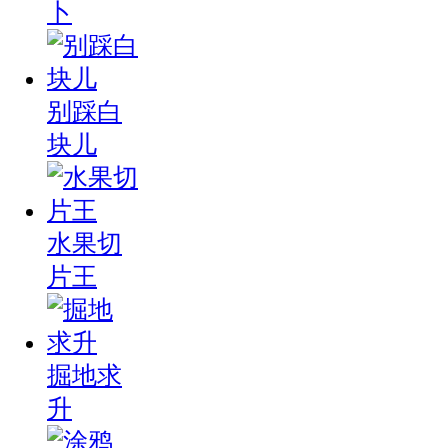
卜
别踩白
块儿
水果切
片王
掘地求
升