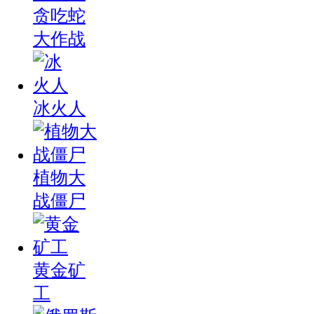
贪吃蛇
大作战
冰火人
植物大
战僵尸
黄金矿
工