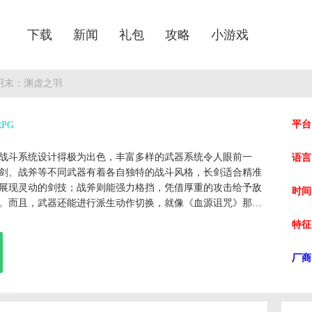
下载
新闻
礼包
攻略
小游戏
 明末：渊虚之羽
平台
PG
战斗系统设计得极为出色，丰富多样的武器系统令人眼前一
语言
剑、战斧等不同武器有着各自独特的战斗风格，长剑适合精准
展现灵动的剑技；战斧则能强力格挡，凭借厚重的攻击给予敌
时间
。而且，武器还能进行派生动作切换，就像《血源诅咒》那
大增加了战斗的策略性和趣味性。在战斗中，玩家通过完美闪
特征
攻击获取须羽，以此释放强化攻击或技能，让战斗节奏紧凑且
化。
厂商