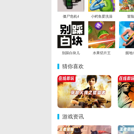
僵尸危机4
小鳄鱼爱洗澡
冒
别踩白块儿
水果切片王
掘地
猜你喜欢
游戏资讯