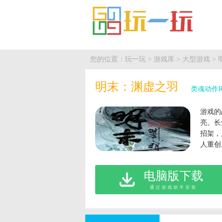
您的位置：
玩一玩
>
游戏库
>
大型游戏
>
明末：渊虚之羽
类魂动作R
游戏的
亮。长
招架，
人重创
样，大
避敌人
电脑版下载
充满变
通过游戏助手安装