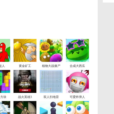
超人
黄金矿工
植物大战僵尸
合成大西瓜
斯方块
战火英雄3
双人扫地雷
可爱炸弹人