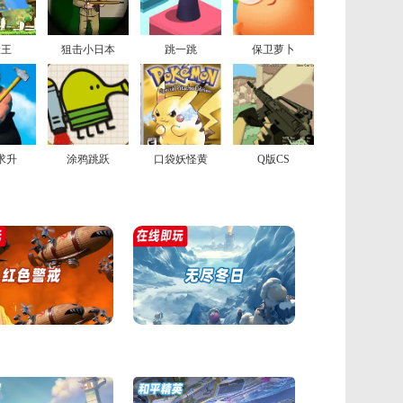
险王
狙击小日本
跳一跳
保卫萝卜
求升
涂鸦跳跃
口袋妖怪黄
Q版CS