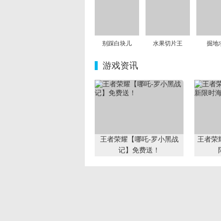
别踩白块儿
水果切片王
掘地
游戏资讯
王者荣耀【哪吒-罗小黑战
王者荣
记】免费送！
CF穿越火线《空降决战》版