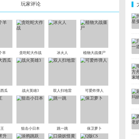
玩家评论
个羊
贪吃蛇大作战
冰火人
植物大战僵尸
大西瓜
战火英雄3
双人扫地雷
可爱炸弹人
险王
狙击小日本
跳一跳
保卫萝卜