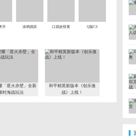
求升
涂鸦跳跃
口袋妖怪黄
Q版CS
耀「星火赤壁」全新
和平精英新版本《创乐激
限时海战玩法
战》上线！