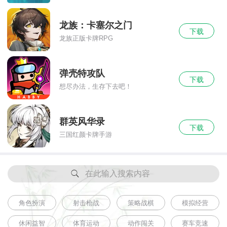
龙族：卡塞尔之门
下载
龙族正版卡牌RPG
弹壳特攻队
下载
想尽办法，生存下去吧！
群英风华录
下载
三国红颜卡牌手游
在此输入搜索内容
角色扮演
射击枪战
策略战棋
模拟经营
休闲益智
体育运动
动作闯关
赛车竞速