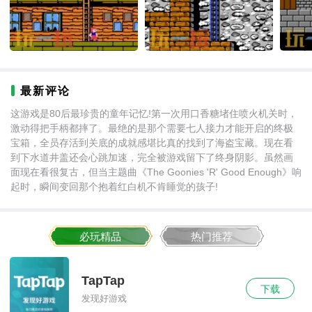
最新评论
这游戏是80后最珍贵的童年记忆!第一次用口香糖堵住喷火机关时，
激动得把手柄都摔了。最绝的是那个需要七人接力才能开启的终极
宝箱，全员存活到关底的成就感堪比真的找到了海盗宝藏。现在看
到下水道井盖还会心跳加速，完全被游戏留下了终身阴影。虽然画
面现在看很复古，但当主题曲《The Goonies 'R' Good Enough》响
起时，瞬间变回那个抱着红白机不肯睡觉的孩子!
必玩精品
热门推荐
TapTap
下载
发现好游戏