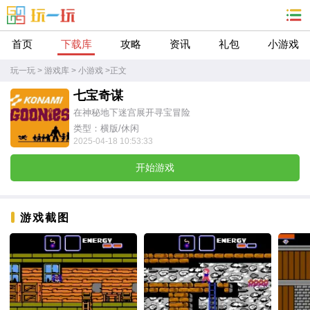
首页
下载库
攻略
资讯
礼包
小游戏
玩一玩
>
游戏库
>
小游戏
>
正文
七宝奇谋
在神秘地下迷宫展开寻宝冒险
类型：横版/休闲
2025-04-18 10:53:33
开始游戏
游戏截图