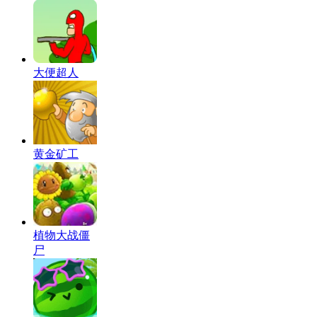
大便超人
黄金矿工
植物大战僵
尸