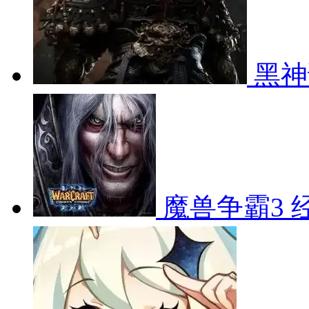
黑神
魔兽争霸3