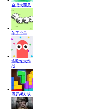
合成大西瓜
羊了个羊
贪吃蛇大作
战
俄罗斯方块