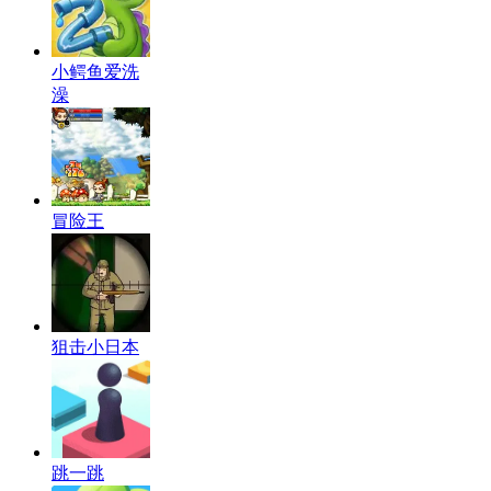
小鳄鱼爱洗
澡
冒险王
狙击小日本
跳一跳