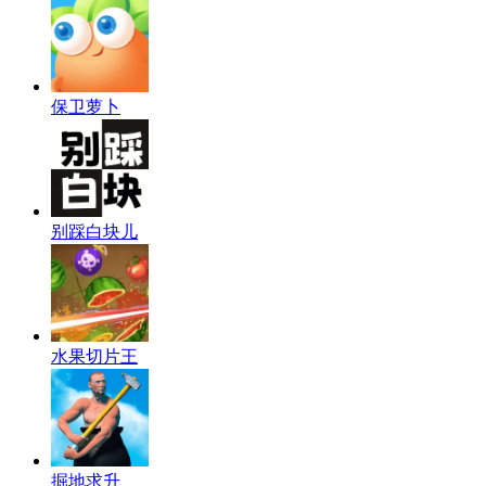
保卫萝卜
别踩白块儿
水果切片王
掘地求升