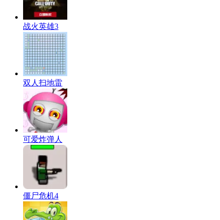
战火英雄3
双人扫地雷
可爱炸弹人
僵尸危机4