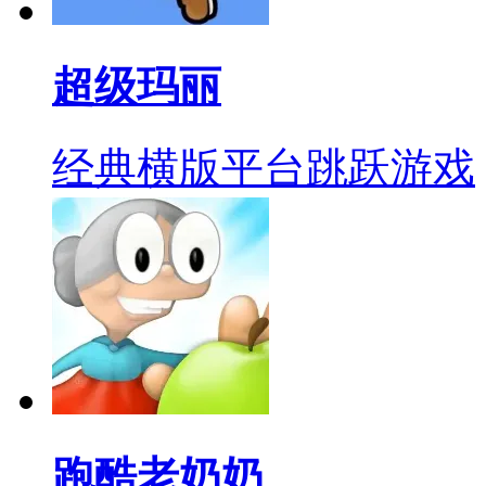
超级玛丽
经典横版平台跳跃游戏
跑酷老奶奶