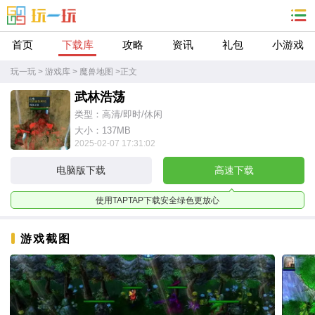
首页
下载库
攻略
资讯
礼包
小游戏
玩一玩
>
游戏库
>
魔兽地图
>
正文
武林浩荡
类型：高清/即时/休闲
大小：137MB
2025-02-07 17:31:02
电脑版下载
高速下载
使用TAPTAP下载安全绿色更放心
游戏截图