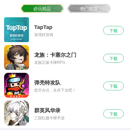
必玩精品
热门推荐
TapTap
下载
发现好游戏
龙族：卡塞尔之门
下载
龙族正版卡牌RPG
弹壳特攻队
下载
想尽办法，生存下去吧！
群英风华录
下载
三国红颜卡牌手游