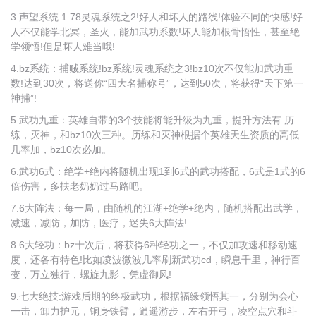
3.声望系统:1.78灵魂系统之2!好人和坏人的路线!体验不同的快感!好
人不仅能学北冥，圣火，能加武功系数!坏人能加根骨悟性，甚至绝
学领悟!但是坏人难当哦!
4.bz系统：捕贼系统!bz系统!灵魂系统之3!bz10次不仅能加武功重
数!达到30次，将送你“四大名捕称号”，达到50次，将获得“天下第一
神捕”!
5.武功九重：英雄自带的3个技能将能升级为九重，提升方法有 历
练，灭神，和bz10次三种。历练和灭神根据个英雄天生资质的高低
几率加，bz10次必加。
6.武功6式：绝学+绝内将随机出现1到6式的武功搭配，6式是1式的6
倍伤害，多扶老奶奶过马路吧。
7.6大阵法：每一局，由随机的江湖+绝学+绝内，随机搭配出武学，
减速，减防，加防，医疗，迷失6大阵法!
8.6大轻功：bz十次后，将获得6种轻功之一，不仅加攻速和移动速
度，还各有特色!比如凌波微波几率刷新武功cd，瞬息千里，神行百
变，万立独行，螺旋九影，凭虚御风!
9.七大绝技:游戏后期的终极武功，根据福缘领悟其一，分别为会心
一击，卸力护元，铜身铁臂，逍遥游步，左右开弓，凌空点穴和斗