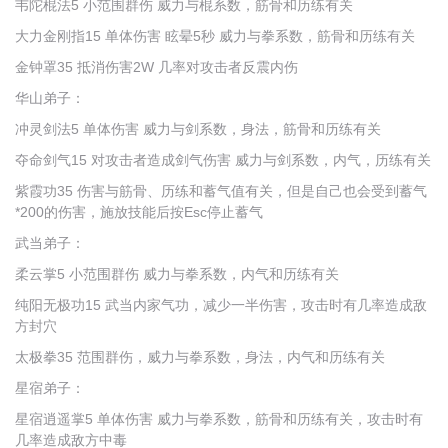
韦陀棍法5 小范围群伤 威力与棍系数，筋骨和历练有关
大力金刚指15 单体伤害 眩晕5秒 威力与拳系数，筋骨和历练有关
金钟罩35 抵消伤害2W 几率对攻击者反震内伤
华山弟子：
冲灵剑法5 单体伤害 威力与剑系数，身法，筋骨和历练有关
夺命剑气15 对攻击者造成剑气伤害 威力与剑系数，内气，历练有关
紫霞功35 伤害与筋骨、历练和蓄气值有关，但是自己也会受到蓄气
*200的伤害，施放技能后按Esc停止蓄气
武当弟子：
柔云掌5 小范围群伤 威力与拳系数，内气和历练有关
纯阳无极功15 武当内家气功，减少一半伤害，攻击时有几率造成敌
方封穴
太极拳35 范围群伤，威力与拳系数，身法，内气和历练有关
星宿弟子：
星宿逍遥掌5 单体伤害 威力与拳系数，筋骨和历练有关，攻击时有
几率造成敌方中毒