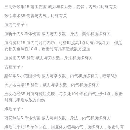
三阴蜈蚣爪15 范围伤害 威力与拳系数，筋骨，内气和历练有关
致命毒术35 伤害与内气，历练有关
血刀门弟子：
血斩千刀5 单体伤害 威力与刀系数，身法，筋骨和历练有关
血海魔功15 血刀门邪门内功，可暂时提高1点历练和战斗力，但是
要损失全属性10点，攻击时有几率造成敌方流血
血魔霸刀35 群伤 威力与刀系数，身法和历练有关
古墓弟子：
黯然掌5 小范围群伤 威力与拳系数，内气和历练有关，眩晕3秒
天罗地网掌15 群伤，威力与拳系数，内气和历练有关
玉女心经35 对所有魔法免疫，每杀死10个单位内气上升1点，攻击
时有几率造成敌方内伤
娥眉弟子：
万花剑法5 单体伤害 威力与剑系数，身法，内气和历练有关
娥眉九阳功15 单体回血，回复体力值与内气，历练有关，攻击时有