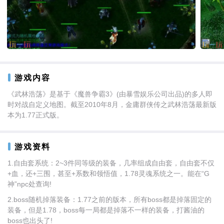
游戏内容
《武林浩荡》是基于《魔兽争霸3》(由暴雪娱乐公司出品)的多人即
时对战自定义地图。截至2010年8月，金庸群侠传之武林浩荡最新版
本为1.77正式版。
游戏资料
1.自由套系统：2~3件同等级的装备，几率组成自由套，自由套不仅
+血，还+三围，甚至+系数和领悟值，1.78灵魂系统之一。能在“G
神”npc处查询!
2.boss随机掉落装备：1.77之前的版本，所有boss都是掉落固定的
装备，但是1.78，boss每一局都是掉落不一样的装备，打酱油的
boss也出头了!