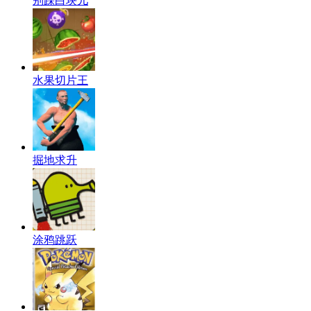
别踩白块儿
水果切片王
掘地求升
涂鸦跳跃