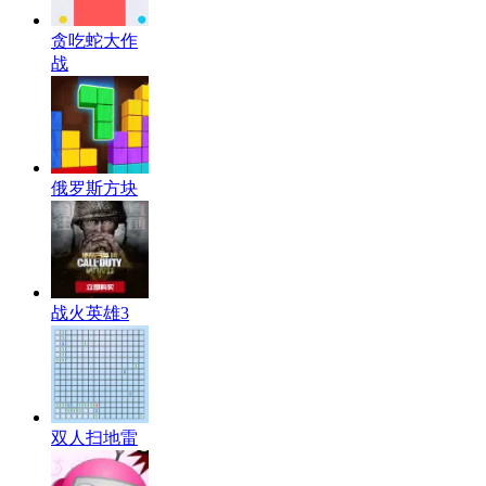
贪吃蛇大作
战
俄罗斯方块
战火英雄3
双人扫地雷