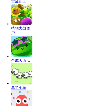
黄金矿工
植物大战僵
尸
合成大西瓜
羊了个羊