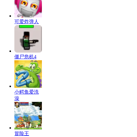
可爱炸弹人
僵尸危机4
小鳄鱼爱洗
澡
冒险王