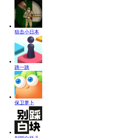
狙击小日本
跳一跳
保卫萝卜