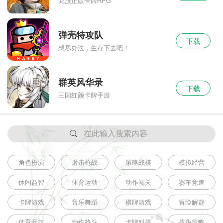
龙族正版卡牌RPG
弹壳特攻队
下载
想尽办法，生存下去吧！
群英风华录
下载
三国红颜卡牌手游
在此输入搜索内容
角色扮演
射击枪战
策略战棋
模拟经营
休闲益智
体育运动
动作闯关
赛车竞速
卡牌游戏
音乐舞蹈
棋牌游戏
冒险解谜
体育竞技
动作格斗
卡牌对战
战争策略