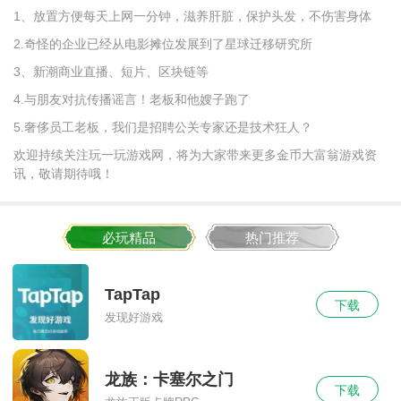
1、放置方便每天上网一分钟，滋养肝脏，保护头发，不伤害身体
2.奇怪的企业已经从电影摊位发展到了星球迁移研究所
3、新潮商业直播、短片、区块链等
4.与朋友对抗传播谣言！老板和他嫂子跑了
5.奢侈员工老板，我们是招聘公关专家还是技术狂人？
欢迎持续关注玩一玩游戏网，将为大家带来更多金币大富翁游戏资
讯，敬请期待哦！
必玩精品
热门推荐
TapTap
下载
发现好游戏
龙族：卡塞尔之门
下载