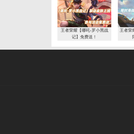
王者荣耀【哪吒-罗小黑战
王者荣
记】免费送！
CF穿越火线《空降决战》版
本正式上线！