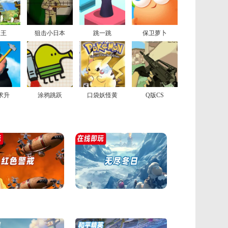
险王
狙击小日本
跳一跳
保卫萝卜
求升
涂鸦跳跃
口袋妖怪黄
Q版CS