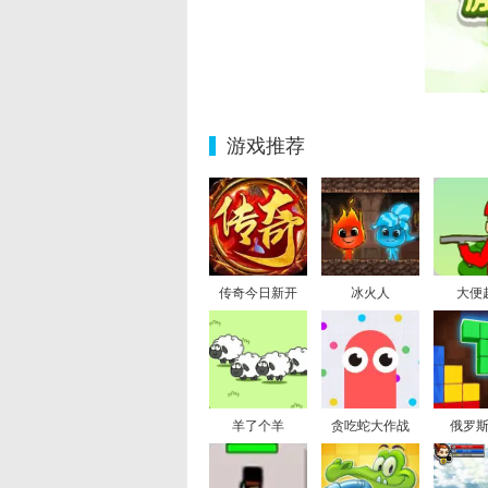
游戏推荐
传奇今日新开
冰火人
大便
羊了个羊
贪吃蛇大作战
俄罗