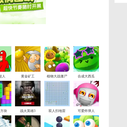
超人
黄金矿工
植物大战僵尸
合成大西瓜
斯方块
战火英雄3
双人扫地雷
可爱炸弹人