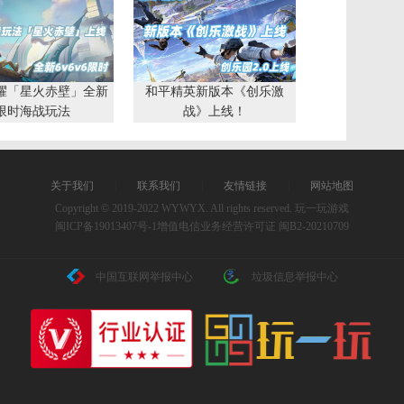
耀「星火赤壁」全新
和平精英新版本《创乐激
限时海战玩法
战》上线！
关于我们
|
联系我们
|
友情链接
|
网站地图
Copyright © 2019-2022 WYWYX. All rights reserved. 玩一玩游戏
闽ICP备19013407号-1
增值电信业务经营许可证 闽B2-20210709
中国互联网举报中心
垃圾信息举报中心