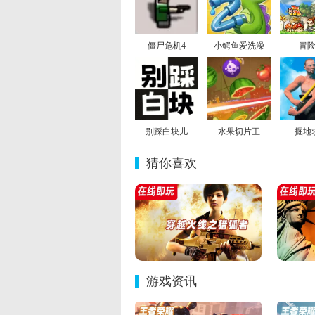
僵尸危机4
小鳄鱼爱洗澡
冒
别踩白块儿
水果切片王
掘地
猜你喜欢
游戏资讯