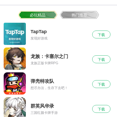
必玩精品
热门推荐
TapTap
下载
发现好游戏
龙族：卡塞尔之门
下载
龙族正版卡牌RPG
弹壳特攻队
下载
想尽办法，生存下去吧！
群英风华录
下载
三国红颜卡牌手游