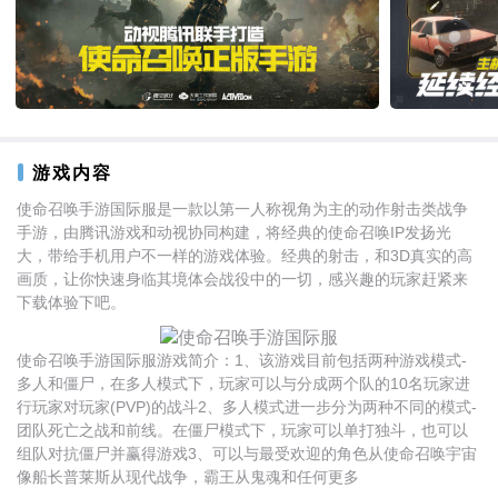
游戏内容
使命召唤手游国际服是一款以第一人称视角为主的动作射击类战争
手游，由腾讯游戏和动视协同构建，将经典的使命召唤IP发扬光
大，带给手机用户不一样的游戏体验。经典的射击，和3D真实的高
画质，让你快速身临其境体会战役中的一切，感兴趣的玩家赶紧来
下载体验下吧。
使命召唤手游国际服游戏简介：1、该游戏目前包括两种游戏模式-
多人和僵尸，在多人模式下，玩家可以与分成两个队的10名玩家进
行玩家对玩家(PVP)的战斗2、多人模式进一步分为两种不同的模式-
团队死亡之战和前线。在僵尸模式下，玩家可以单打独斗，也可以
组队对抗僵尸并赢得游戏3、可以与最受欢迎的角色从使命召唤宇宙
像船长普莱斯从现代战争，霸王从鬼魂和任何更多