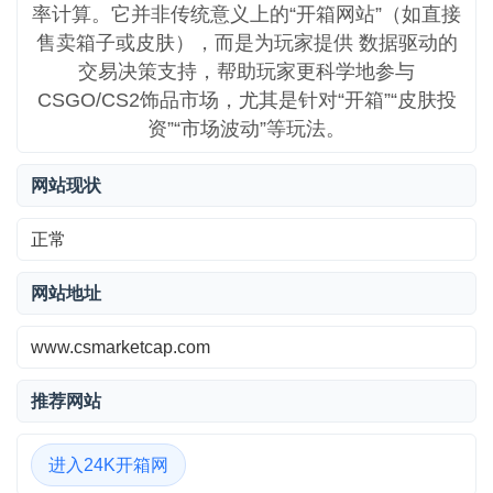
率计算​​。它并非传统意义上的“开箱网站”（如直接
售卖箱子或皮肤），而是为玩家提供 ​​数据驱动的
交易决策支持​​，帮助玩家更科学地参与
CSGO/CS2饰品市场，尤其是针对“开箱”“皮肤投
资”“市场波动”等玩法。
网站现状
正常
网站地址
www.csmarketcap.com
推荐网站
进入24K开箱网