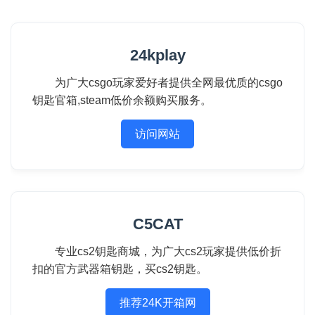
24kplay
为广大csgo玩家爱好者提供全网最优质的csgo
钥匙官箱,steam低价余额购买服务。
访问网站
C5CAT
专业cs2钥匙商城，为广大cs2玩家提供低价折
扣的官方武器箱钥匙，买cs2钥匙。
推荐24K开箱网