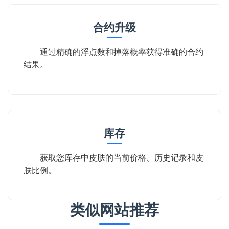
合约升级
通过精确的浮点数和掉落概率获得准确的合约
结果。
库存
获取您库存中皮肤的当前价格、历史记录和皮
肤比例。
类似网站推荐