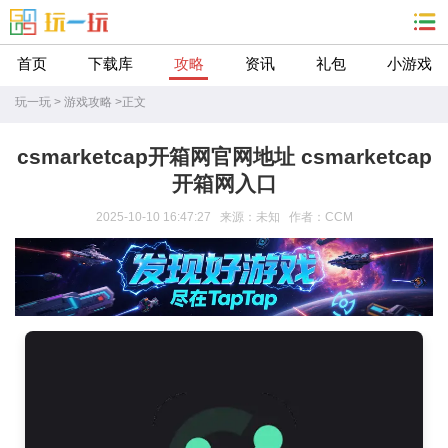
首页
下载库
攻略
资讯
礼包
小游戏
玩一玩
>
游戏攻略
>
正文
csmarketcap开箱网官网地址 csmarketcap
开箱网入口
2025-10-10 16:47:27 来源：未知 作者：CCM