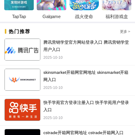
TapTap
Galgame
战火使命
福利游戏盒
热门推荐
更多 >
腾讯营销学堂官方网站登录入口 腾讯营销学堂
用户入口
2025-10-10
skinsmarket开箱网官网地址 skinsmarket开箱
网入口
2025-10-10
快手学苑官方登录注册入口 快手学苑用户登录
入口
2025-10-10
cstrade开箱网官网地址 cstrade开箱网入口