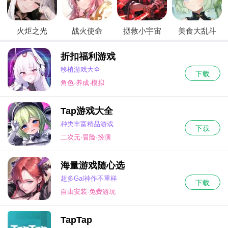
火炬之光
战火使命
拯救小宇宙
美食大乱斗
折扣福利游戏
移植游戏大全
下载
角色·养成·模拟
Tap游戏大全
种类丰富精品游戏
下载
二次元·冒险·扮演
海量游戏随心选
超多Gal神作不重样
下载
自由安装·免费游玩
TapTap