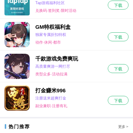
Tap游戏福利社区
下载
兑换码·签到奖·限时活动
GM特权福利盒
独家专属折扣特权
下载
动作·休闲·都市
千款游戏免费爽玩
高质量爽游一网打尽
下载
类型众多·活动拉满
打金赚米996
注册送米超爽打金
下载
副业兼职·注册有礼
热门推荐
更多 >