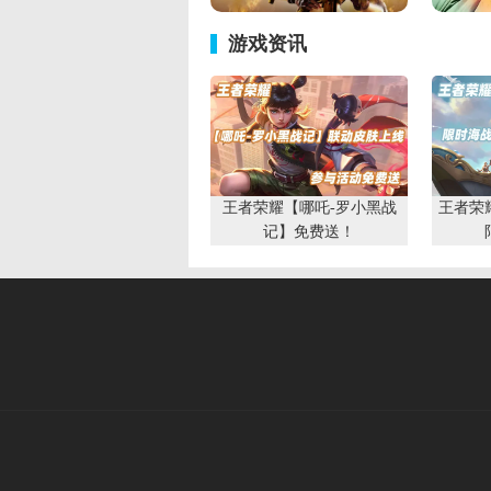
游戏资讯
王者荣耀【哪吒-罗小黑战
王者荣
记】免费送！
CF穿越火线《空降决战》版
本正式上线！