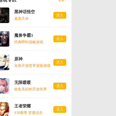
游戏专区
更多+
黑神话悟空
进入
直面天命
魔兽争霸3
进入
经典即时战略游戏
原神
进入
全新开放世界冒险游戏
无限暖暖
进入
收集美好的开放世界
王者荣耀
进入
S38赛季 穿透信念