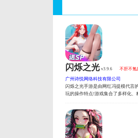
闪烁之光
v3.9.6
不肝不氪
广州诗悦网络科技有限公司
闪烁之光手游是由网红冯提模代言
玩的操作特点!游戏集合了多样化、
养成玩法!