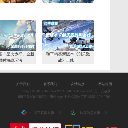
耀「星火赤壁」全新
和平精英新版本《创乐激
限时海战玩法
战》上线！
关于我们
|
联系我们
|
友情链接
|
网站地图
Copyright © 2019-2022 WYWYX. All rights reserved. 玩一玩游戏
闽ICP备19013407号-1
增值电信业务经营许可证 闽B2-20210709
中国互联网举报中心
垃圾信息举报中心