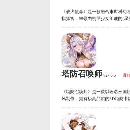
《战火使命》是一款融合末世科幻与
指挥官，率领由机甲少女组成的"星
作战，逐步揭开"星灵堕落"的阴谋
塔防召唤师
v27.0.5
暴
《塔防召唤师》是一款以著名三国
风制作，拥有极高品质的3D塔防卡