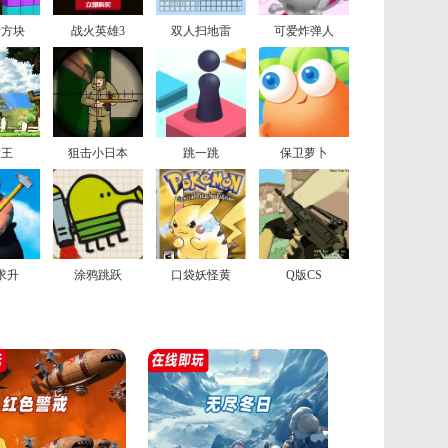
斯方块
战火英雄3
双人扫地雷
可爱炸弹人
险王
狙击小日本
跳一跳
保卫萝卜
求升
涂鸦跳跃
口袋妖怪黄
Q版CS