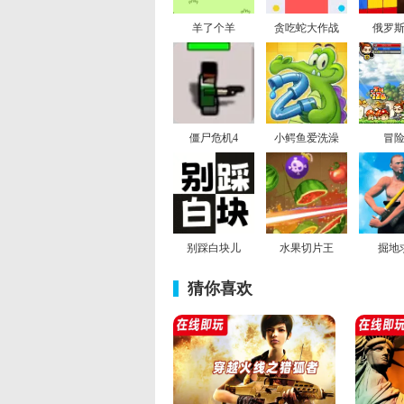
羊了个羊
贪吃蛇大作战
俄罗
僵尸危机4
小鳄鱼爱洗澡
冒
别踩白块儿
水果切片王
掘地
猜你喜欢