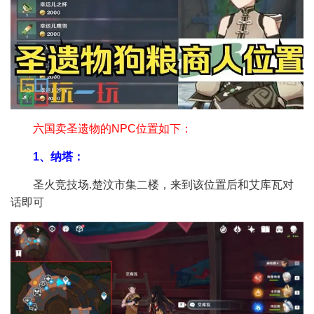
六国卖圣遗物的NPC位置如下：
1、纳塔：
圣火竞技场.楚汶市集二楼，来到该位置后和艾库瓦对
话即可