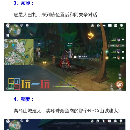
3、须弥：
底层大巴扎，来到该位置后和阿夫辛对话
4、稻妻：
离岛山城建太，卖珍珠鳗鱼肉的那个NPC(山城建太)