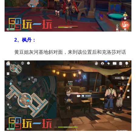
2、枫丹：
黄豆姐灰河基地斜对面，来到该位置后和克洛莎对话