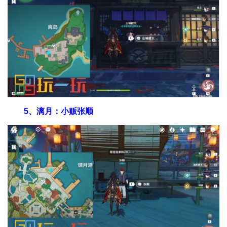
5、漓月：小贩张顺