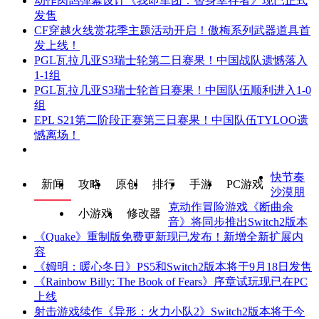
动作肉鸽弹幕设计《我即军团：替身幸存者》现已正式
发售
CF穿越火线赏花季主题活动开启！傲梅系列武器道具首
发上线！
PGL瓦拉几亚S3瑞士轮第二日赛果！中国战队遗憾落入
1-1组
PGL瓦拉几亚S3瑞士轮首日赛果！中国队伍顺利进入1-0
组
EPL S21第二阶段正赛第三日赛果！中国队伍TYLOO遗
憾离场！
快节奏
新闻
攻略
原创
排行
手游
PC游戏
沙漠朋
克动作冒险游戏《断曲余
小游戏
修改器
音》将同步推出Switch2版本
《Quake》重制版免费更新现已发布！新增全新扩展内
容
《姆明：暖心冬日》PS5和Switch2版本将于9月18日发售
《Rainbow Billy: The Book of Fears》序章试玩现已在PC
上线
射击游戏续作《异形：火力小队2》Switch2版本将于今