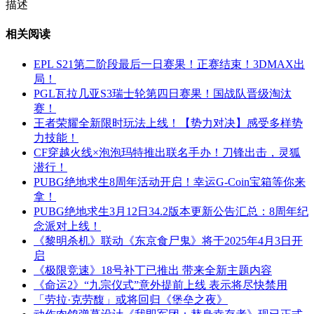
描述
相关阅读
EPL S21第二阶段最后一日赛果！正赛结束！3DMAX出
局！
PGL瓦拉几亚S3瑞士轮第四日赛果！国战队晋级淘汰
赛！
王者荣耀全新限时玩法上线！【势力对决】感受多样势
力技能！
CF穿越火线×泡泡玛特推出联名手办！刀锋出击，灵狐
潜行！
PUBG绝地求生8周年活动开启！幸运G-Coin宝箱等你来
拿！
PUBG绝地求生3月12日34.2版本更新公告汇总：8周年纪
念派对上线！
《黎明杀机》联动《东京食尸鬼》将于2025年4月3日开
启
《极限竞速》18号补丁已推出 带来全新主题内容
《命运2》“九宗仪式”意外提前上线 表示将尽快禁用
「劳拉·克劳馥」或将回归《堡垒之夜》