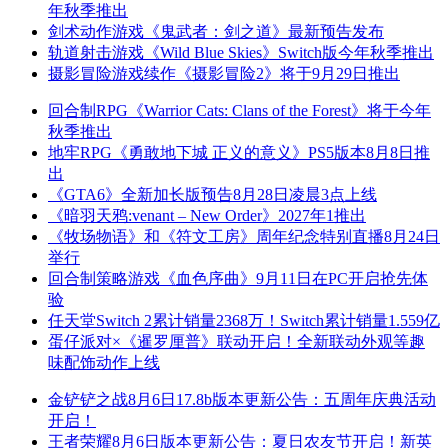
年秋季推出
剑术动作游戏《鬼武者：剑之道》最新预告发布
轨道射击游戏《Wild Blue Skies》Switch版今年秋季推出
摄影冒险游戏续作《摄影冒险2》将于9月29日推出
回合制RPG《Warrior Cats: Clans of the Forest》将于今年
秋季推出
地牢RPG《勇敢地下城 正义的意义》PS5版本8月8日推
出
《GTA6》全新加长版预告8月28日凌晨3点上线
《暗羽天鸦:venant – New Order》2027年1推出
《牧场物语》和《符文工房》周年纪念特别直播8月24日
举行
回合制策略游戏《血色序曲》9月11日在PC开启抢先体
验
任天堂Switch 2累计销量2368万！Switch累计销量1.559亿
蛋仔派对×《暹罗厘普》联动开启！全新联动外观等趣
味配饰动作上线
金铲铲之战8月6日17.8b版本更新公告：五周年庆典活动
开启！
王者荣耀8月6日版本更新公告：夏日农友节开启！新英