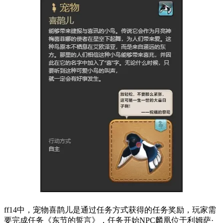
ff14中，宠物喜鹊儿是通过任务方式获得的任务奖励，玩家需
要完成任务《东节的誓言》，任务开始NPC麟凰位于利姆萨·