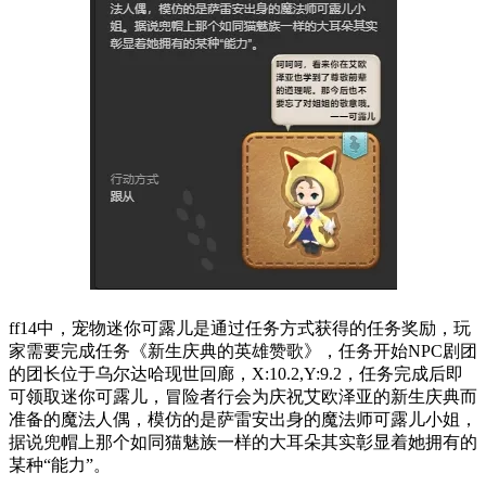
ff14中，宠物迷你可露儿是通过任务方式获得的任务奖励，玩
家需要完成任务《新生庆典的英雄赞歌》，任务开始NPC剧团
的团长位于乌尔达哈现世回廊，X:10.2,Y:9.2，任务完成后即
可领取迷你可露儿，冒险者行会为庆祝艾欧泽亚的新生庆典而
准备的魔法人偶，模仿的是萨雷安出身的魔法师可露儿小姐，
据说兜帽上那个如同猫魅族一样的大耳朵其实彰显着她拥有的
某种“能力”。