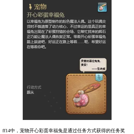
ff14中，宠物开心彩蛋幸福兔是通过任务方式获得的任务奖