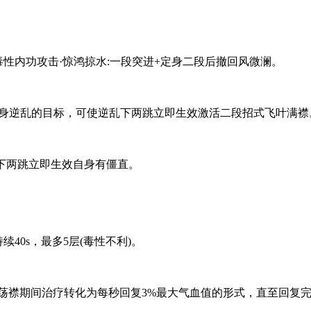
性内功攻击·惊鸿掠水:一段突进+定身二段后撤回风微澜。
附带自身逆乱的目标，可使逆乱下两跳立即生效激活二段招式飞叶满襟
逆乱下两跳立即生效自身有僵直。
40s，最多5层(毒性不利)。
。荡襟期间治疗转化为每秒回复3%最大气血值的形式，直至回复完