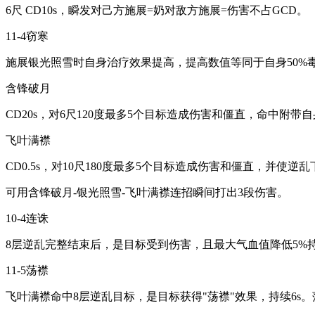
6尺 CD10s，瞬发对己方施展=奶对敌方施展=伤害不占GCD。
11-4窃寒
施展银光照雪时自身治疗效果提高，提高数值等同于自身50%毒
含锋破月
CD20s，对6尺120度最多5个目标造成伤害和僵直，命中
飞叶满襟
CD0.5s，对10尺180度最多5个目标造成伤害和僵直，并使
可用含锋破月-银光照雪-飞叶满襟连招瞬间打出3段伤害。
10-4连诛
8层逆乱完整结束后，是目标受到伤害，且最大气血值降低5%持续
11-5荡襟
飞叶满襟命中8层逆乱目标，是目标获得"荡襟"效果，持续6s