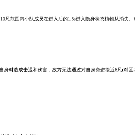
能使10尺范围内小队成员在进入后的1.5s进入隐身状态植物从
击自身时造成击退和伤害，敌方无法通过对自身突进接近6尺(对区域