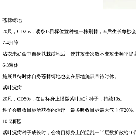
苍棘缚地
20尺，CD25s，读条1s目标位置种植一株荆棘，3s后生长
7-4荆障
沾衣未妨命中自身苍棘缚地后，使其攻击次数不变攻击频率提高3
6-3遍休
施展且待时休自身苍棘缚地也会在原地施展且待时休。
紫叶沉疴
20尺，CD50s，在目标身上播撒紫叶沉疴种子，持续10s。
种子会吸收目标所获得的治疗，最多吸收目标最大气血值20%
10-5渐苞
紫叶沉疴种子成长时，会将目标身上的逆乱一半层数扩散给10