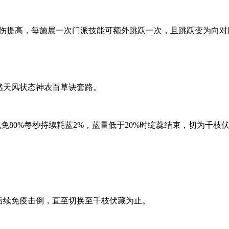
免摔伤提高，每施展一次门派技能可额外跳跃一次，且跳跃变为向对应
然天风状态神农百草诀套路。
减免80%每秒持续耗蓝2%，蓝量低于20%时绽蕊结束，切为千枝
后续免疫击倒，直至切换至千枝伏藏为止。