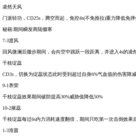
凌然天风
门派轻功，CD25s，腾空而起，免控4s(不免推拉)重力降低
秘籍:期间瞬发商陆缀寒
7-3渡风
回风微澜后撤步期间，会向空中跳跃一段距离，并进入4s的凌
千枝绽蕊
CD3s，切换为绽蕊状态此时受到超过自身6%气血值的伤害降
9-1养荣
千枝绽蕊效果期间破防提高30%威胁值降低50%
10-2摧蕊
千枝绽蕊每过6s内力消耗速度翻倍，期间只吃第一次击倒效果
1-3淮茵