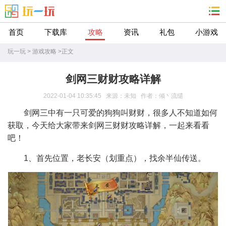
首页
下载库
攻略
资讯
礼包
小游戏
玩一玩
>
游戏攻略
>
正文
剑网三财财攻略详解
2022-01-04 10:35:45 来源：未知 作者：倾丶流缱
剑网三中有一只可爱的狗狗叫财财，很多人不知道如何
获取，今天给大家带来剑网三财财攻略详解，一起来看看
吧！
1、首先位置，老长安（划重点），找余半仙传送。