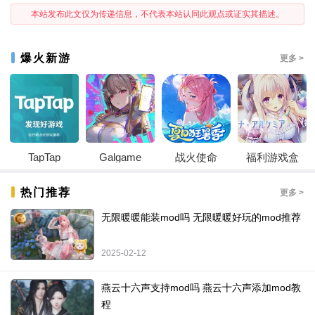
本站发布此文仅为传递信息，不代表本站认同此观点或证实其描述。
爆火新游
更多 >
TapTap
Galgame
战火使命
福利游戏盒
热门推荐
更多 >
无限暖暖能装mod吗 无限暖暖好玩的mod推荐
2025-02-12
燕云十六声支持mod吗 燕云十六声添加mod教
程