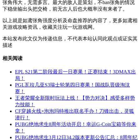
张角伟大，无需多言。最大的敌人是策划，不ban张角的情况
下稳坐输出头把交椅，前无古人后也大概率没有来者了。
以上就是如鸢张角强度分析及命盘推荐的内容了，更多如鸢相
关游戏攻略资讯，收藏关注玩一玩游戏网。
本站发布此文仅为传递信息，不代表本站认同此观点或证实其
描述
相关阅读
EPL S21第二阶段最后一日赛果！正赛结束！3DMAX出
局！
PGL瓦拉几亚S3瑞士轮第四日赛果！国战队晋级淘汰
赛！
王者荣耀全新限时玩法上线！【势力对决】感受多样势
力技能！
CF穿越火线×泡泡玛特推出联名手办！刀锋出击，灵狐
潜行！
PUBG绝地求生8周年活动开启！幸运G-Coin宝箱等你来
拿！
PUBG绝地求生3月12日34.2版本更新公告汇总：8周年纪