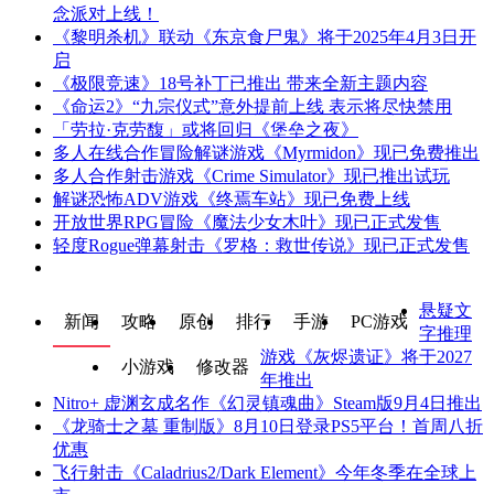
念派对上线！
《黎明杀机》联动《东京食尸鬼》将于2025年4月3日开
启
《极限竞速》18号补丁已推出 带来全新主题内容
《命运2》“九宗仪式”意外提前上线 表示将尽快禁用
「劳拉·克劳馥」或将回归《堡垒之夜》
多人在线合作冒险解谜游戏《Myrmidon》现已免费推出
多人合作射击游戏《Crime Simulator》现已推出试玩
解谜恐怖ADV游戏《终焉车站》现已免费上线
开放世界RPG冒险《魔法少女木叶》现已正式发售
轻度Rogue弹幕射击《罗格：救世传说》现已正式发售
悬疑文
新闻
攻略
原创
排行
手游
PC游戏
字推理
游戏《灰烬遗证》将于2027
小游戏
修改器
年推出
Nitro+ 虚渊玄成名作《幻灵镇魂曲》Steam版9月4日推出
《龙骑士之墓 重制版》8月10日登录PS5平台！首周八折
优惠
飞行射击《Caladrius2/Dark Element》今年冬季在全球上