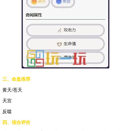
三、命盘推荐
黄天/苍天
天宫
反噬
四、综合评价