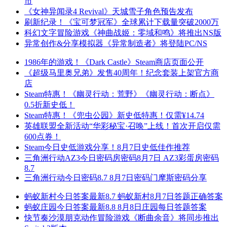
市
《女神异闻录4 Revival》天城雪子角色预告发布
刷新纪录！《宝可梦冠军》全球累计下载量突破2000万
科幻文字冒险游戏《神曲战姬：零域和鸣》将推出NS版
异常创作&分享模拟器《异常制造者》将登陆PC/NS
1986年的游戏！《Dark Castle》Steam商店页面公开
《超级马里奥兄弟》发售40周年！纪念套装上架官方商
店
Steam特惠！《幽灵行动：荒野》《幽灵行动：断点》
0.5折新史低！
Steam特惠！《兜虫公园》新史低特惠！仅需¥14.74
英雄联盟全新活动“华彩秘宝·召唤”上线！首次开启仅需
600点券！
Steam今日史低游戏分享！8月7日史低佳作推荐
三角洲行动AZ3今日密码房密码8月7日 AZ3彩蛋房密码
8.7
三角洲行动今日密码8.7 8月7日密码门摩斯密码分享
蚂蚁新村今日答案最新8.7 蚂蚁新村8月7日答题正确答案
蚂蚁庄园今日答案最新8.8 8月8日庄园每日答题答案
快节奏沙漠朋克动作冒险游戏《断曲余音》将同步推出