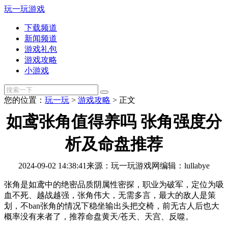
玩一玩游戏
下载频道
新闻频道
游戏礼包
游戏攻略
小游戏
您的位置：
玩一玩
>
游戏攻略
>
正文
如鸢张角值得养吗 张角强度分
析及命盘推荐
2024-09-02 14:38:41
来源：玩一玩游戏网
编辑：lullabye
张角是如鸢中的绝密品质阴属性密探，职业为破军，定位为吸
血不死、越战越强，张角伟大，无需多言，最大的敌人是策
划，不ban张角的情况下稳坐输出头把交椅，前无古人后也大
概率没有来者了，推荐命盘黄天/苍天、天宫、反噬。