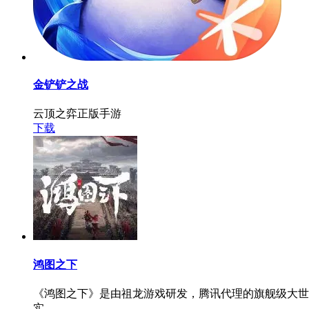
金铲铲之战
云顶之弈正版手游
下载
鸿图之下
《鸿图之下》是由祖龙游戏研发，腾讯代理的旗舰级大世
实