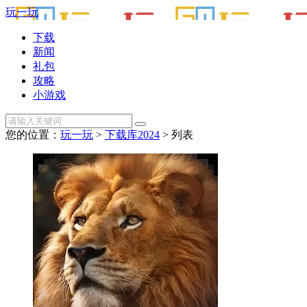
玩一玩
下载
新闻
礼包
攻略
小游戏
您的位置：
玩一玩
>
下载库2024
> 列表