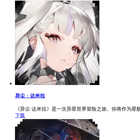
异尘：达米拉
《异尘·达米拉》是一次异星世界冒险之旅。你将作为星
下载