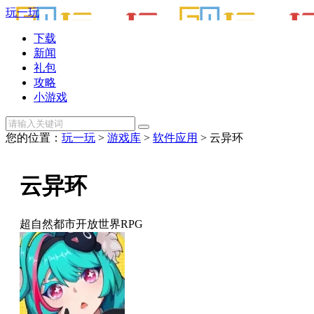
玩一玩
下载
新闻
礼包
攻略
小游戏
您的位置：
玩一玩
>
游戏库
>
软件应用
> 云异环
云异环
超自然都市开放世界RPG