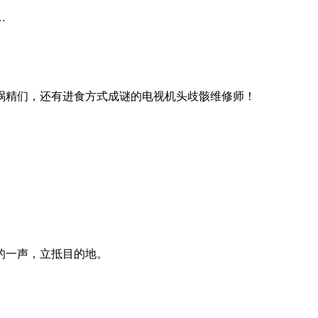
…
祸精们，还有进食方式成谜的电视机头歧骸维修师！
的一声，立抵目的地。