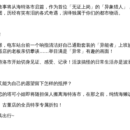
界RPG。故事将从海特洛市启篇，作为首位「无证上岗」的「异象
团，历经有笑有泪的各式奇遇，演绎独属于你们的都市物语。
！
憬，电车站台前一个响指清洁好自己通勤套装的「异能者」上班
器店的老板亲切攀谈……举目满是「异常」有趣的画面！
特洛市开始切身见证、感受、记录！活泼搞怪的日常生活亦是波
又能为自己的愿望留下怎样的抵押？
恋的塔可小姐即将随担保人搬离海特洛市，在那之前，纯情海獭
」古董店的全员特享专属折扣！
具出行~