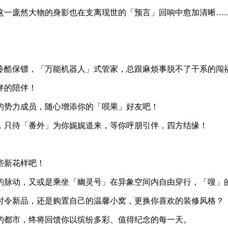
这一庞然大物的身影也在支离现世的「预言」回响中愈加清晰…
冷酷保镖，「万能机器人」式管家，总跟麻烦事脱不了干系的闯
伴的陪伴！
的势力成员，随心增添你的「呗果」好友吧！
，只待「番外」为你娓娓道来，等你呼朋引伴，四方结缘！
些新花样吧！
的脉动，又或是乘坐「幽灵号」在异象空间内自由穿行，「嗖」
时令新品，还是购置自己的温馨小窝，更换你喜欢的装修风格？
的都市，终将回馈你以缤纷多彩、值得纪念的每一天。