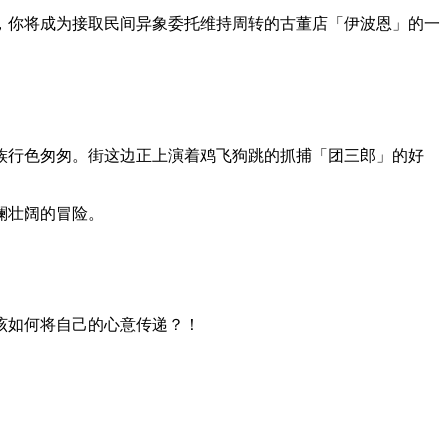
猎人」，你将成为接取民间异象委托维持周转的古董店「伊波恩」的一
族行色匆匆。街这边正上演着鸡飞狗跳的抓捕「团三郎」的好
澜壮阔的冒险。
该如何将自己的心意传递？！