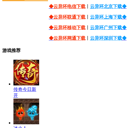
◆
云异环电信下载
丨
云异环北京下载
◆
◆
云异环联通下载
丨
云异环上海下载
◆
◆
云异环移动下载
丨
云异环广州下载
◆
◆
云异环网通下载
丨
云异环深圳下载
◆
游戏推荐
传奇今日新
开