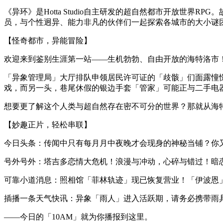
《异环》是Hotta Studio自主研发的超自然都市开放世
员，与个性迥异、能力非凡的伙伴们一起探索各城市的大小谜
【怪奇都市，异能冒险】
欢迎来到鉴别生涯第一站——生机勃勃、自由开放的海特洛市
「异象管理局」大厅排队申领居民许可证的「歧骸」们面露憧
戏，而另一头，巷尾休假的银边手套「管家」可能正与二手电
想要更了解这个人类与超自然存在密不可分的世界？那就从海
【妙趣正片，轻松串联】
今日头条：传闻中只有每月月中夜晚才会现身的神秘当铺？你
号外号外：塔吉多恋情大危机！浪漫与冲动，心碎与错过！暗
可靠小道消息：照相馆「菲林轨迹」现已恢复营业！「伊波恩
插播一条天气快讯：异象「雨人」进入活跃期，请务必携带雨
——今日的「10AM」就为你播报到这里。