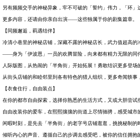
另有频频交手的神秘异象，牢不可破的「誓约」伟力，「环」
更多内容，还请由你亲自出演——这些独属于你的剧集篇章。
【同频邂逅，羁遇结伴】
冷清小巷里的神秘店铺，深藏不露的神秘店长，武力值超高的
——身为「伊波恩」一员的欢腾冒险，向来都有精力无限的同
人际版图，从热闹的「半角街」开始拓展！勇敢结识更多登场
从街头店铺的和睦邻里到各有特色的猎人组织，更多奇闻轶事
【衣食住行，自由装点】
在你的都市自由探索，选择你熟悉的生活方式，又或大胆尝试
自由改装你的爱车，在熙熙攘攘的街道上尽情驰骋，感受城市
闲暇时刻，是先去「半角街」的老字号店铺逛逛，挑挑秘制的
倾听内心的声音、遵循自己的步调去感受吧，被你的信任拥抱