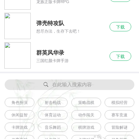
龙族正版卡牌RPG
弹壳特攻队
下载
想尽办法，生存下去吧！
群英风华录
下载
三国红颜卡牌手游
在此输入搜索内容
角色扮演
射击枪战
策略战棋
模拟经营
休闲益智
体育运动
动作闯关
赛车竞速
卡牌游戏
音乐舞蹈
棋牌游戏
冒险解谜