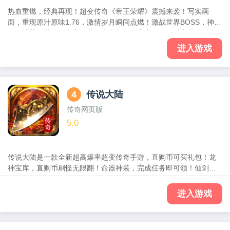
热血重燃，经典再现！超变传奇《帝王荣耀》震撼来袭！写实画
面，重现原汁原味1.76，激情岁月瞬间点燃！激战世界BOSS，神装
全屏掉落，装备无绑定，装备全靠打，自由交易无尽财富等你创
造！万人攻城战，烽烟四起，沙场杀敌！ 斩龙遮天，只为PK而生！
进入游戏
玛法大陆风云在线，你还在等什么！游戏中还有海量玩法、刀刀暴
击、烈焰PK、比奇夜战、沙城争霸，再续王者经典！各种炫酷套
装、装备全靠爆、元宝免费送！随时随地，逐鹿玛法大陆，问鼎荣
耀之巅。兄弟，就等你了！
4
传说大陆
传奇网页版
5.0
传说大陆是一款全新超高爆率超变传奇手游，直购币可买礼包！龙
神宝库，直购币刷怪无限翻！命器神装，完成任务即可领！仙剑可
融合残魂，获得极品奖励！散人畅玩，激情无限！
进入游戏