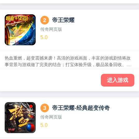
世挂机，烈焰裁决，传奇挂机，破晓唤龙，在最大程度还原经典传
奇的同时，更有跨服大陆，等新玩法，渡劫飞升，五行之力，传世
法身，宠物精灵等各种超变玩法，随时随地征战玛法，成就沙城霸
2
帝王荣耀
主，有兄弟有屠龙！
传奇网页版
5.0
热血重燃，超变震撼来袭！高清的游戏画面，丰富的游戏剧情将故
事背景与游戏做了完美的结合；打宝体验升级，极品装备回收、英
雄试炼、多人商行拍卖、魂环守护等多种玩法等你来解锁！玩家们
可以通过套装收集、光翼幻化、神戒锻造、帮会攻城等玩法提升自
进入游戏
身实力。挂机一整晚，装备自动回收，元宝金币暴涨。野外屠
boss，战士走位，法师火墙，道士放狗，经典场景重现。快喊上以
前的兄弟们来玩这款经典手游吧！
3
帝王荣耀-经典超变传奇
传奇网页版
5.0