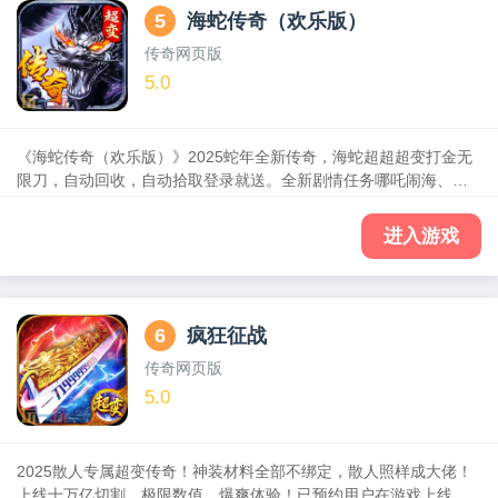
5
海蛇传奇（欢乐版）
传奇网页版
5.0
《海蛇传奇（欢乐版）》2025蛇年全新传奇，海蛇超超超变打金无
限刀，自动回收，自动拾取登录就送。全新剧情任务哪吒闹海、神
之祈祷，结合了神器、切割、打金、服战等丰富玩法，重燃战火热
血再战，皇城对决，兄弟齐聚沙城随时随地征战传奇世界，有兄弟
进入游戏
有屠龙。打怪领真充，刀刀爆神装，满屏光柱，永久自动回收，永
久自动拾取，称霸王城不是梦，兄弟聚首再战传奇！
6
疯狂征战
传奇网页版
5.0
2025散人专属超变传奇！神装材料全部不绑定，散人照样成大佬！
上线十万亿切割，极限数值，爆爽体验！已预约用户在游戏上线后