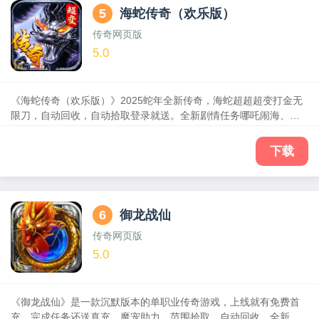
5
海蛇传奇（欢乐版）
传奇网页版
5.0
《海蛇传奇（欢乐版）》2025蛇年全新传奇，海蛇超超超变打金无
限刀，自动回收，自动拾取登录就送。全新剧情任务哪吒闹海、神
之祈祷，结合了神器、切割、打金、服战等丰富玩法，重燃战火热
血再战，皇城对决，兄弟齐聚沙城随时随地征战传奇世界，有兄弟
下载
有屠龙。打怪领真充，刀刀爆神装，满屏光柱，永久自动回收，永
久自动拾取，称霸王城不是梦，兄弟聚首再战传奇！
6
御龙战仙
传奇网页版
5.0
《御龙战仙》是一款沉默版本的单职业传奇游戏，上线就有免费首
充，完成任务还送真充。魔宠助力，范围拾取，自动回收，全新福