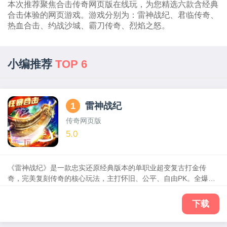
本次推荐聚焦合击传奇网页版在线玩，为您精选六款含经典
合击体验的网页游戏。游戏分别为：雷神战纪、君临传奇、
热血合击、约战沙城、霸刀传奇、烈焰之怒。
小编推荐
TOP 6
1
雷神战纪
传奇网页版
5.0
《雷神战纪》是一款忠实还原经典版本的单职业超变复古打金传
奇，完美复刻传奇的核心玩法，主打怀旧、公平、自由PK。全爆率
满攻速横扫沙城，自动吸金激情打宝，行会公会兄弟协力合击征战
玛法，跨服勇者同屏冒险激斗！游戏所有装备全靠打，回归最纯粹
下载
的传奇体验！