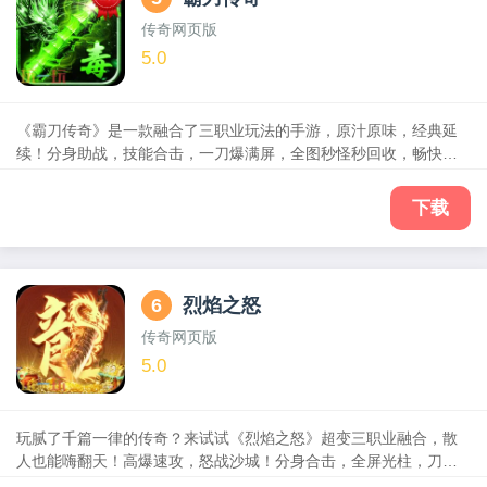
传奇网页版
5.0
《霸刀传奇》是一款融合了三职业玩法的手游，原汁原味，经典延
续！分身助战，技能合击，一刀爆满屏，全图秒怪秒回收，畅快打
金不求人！新服开不停，多种福利，免费领取！完成主线直接送真
充，让你畅玩不停，收益满满！
下载
6
烈焰之怒
传奇网页版
5.0
玩腻了千篇一律的传奇？来试试《烈焰之怒》超变三职业融合，散
人也能嗨翻天！高爆速攻，怒战沙城！分身合击，全屏光柱，刀刀
暴击，自动吸金！ 行会集结，兄弟同心，跨服激战，王者之路直接