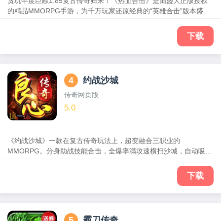
贪玩年度巨献1.85复古传奇归来！《热血合击》是由盛大正版授权
的精品MMORPG手游，为千万玩家还原经典的“英雄合击”版本盛
况。游戏重现战法道铁三角，并加入强力的英雄组合技能，真正实
现三大职业六大合击。在玩法设计上，以“升级、爆装、攻沙”三大传
下载
奇经典玩法为核心，同时增加英雄试炼、拍卖商行、装备回收、光
环守护等多种精彩玩法。英雄赞歌奏响，兄弟等你回归！
4
约战沙城
传奇网页版
5.0
《约战沙城》一款在复古传奇玩法上，超变融合三职业的
MMORPG。分身助战技能合击，全爆率满攻速横扫沙城，自动吸金
激情打宝，行会公会兄弟协力合击征战玛法，跨服勇者同屏冒险激
斗！新服开超快，合服超积极，主线王者之路直接送真充，让你一
下载
直打一直赚，一直赚一直爽！
5
霸刀传奇