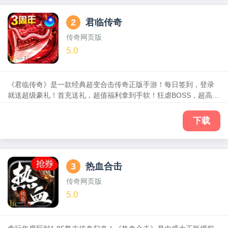
2
君临传奇
传奇网页版
5.0
《君临传奇》是一款经典超变合击传奇正版手游！每日签到，登录
就送超级豪礼！首充送礼，超值福利拿到手软！狂虐BOSS，超高爆
率爆到爽！装备靠打，装备回收秒到账！还在等什么？战鼓已擂
起，热血已沸腾，拿起宝刀，共筑传世霸业！超激情打宝体验，极
下载
品装备、高级技能打怪爆，自由交易随心所欲。行会多元化社交玩
法，你不是一个人在战斗！
3
热血合击
传奇网页版
5.0