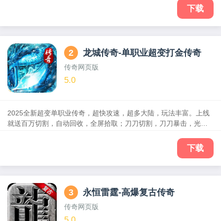
下载
2
龙城传奇-单职业超变打金传奇
传奇网页版
5.0
2025全新超变单职业传奇，超快攻速，超多大陆，玩法丰富。上线
就送百万切割，自动回收，全屏拾取；刀刀切割，刀刀暴击，光柱
爆满屏，全程视觉盛宴；特色时装BOSS，海量时装免费获得。所有
道具、所有装备都能白嫖，打怪就能掉充值，全程不花钱也能当大
下载
佬。神器、切割、打金等多种玩法，激情泡点、跨服攻沙、多人竞
技、自由PK，还在等什么？赶快叫上老兄弟们一起上线，怀旧激情
岁月，共创传奇霸业！
3
永恒雷霆-高爆复古传奇
传奇网页版
5.0