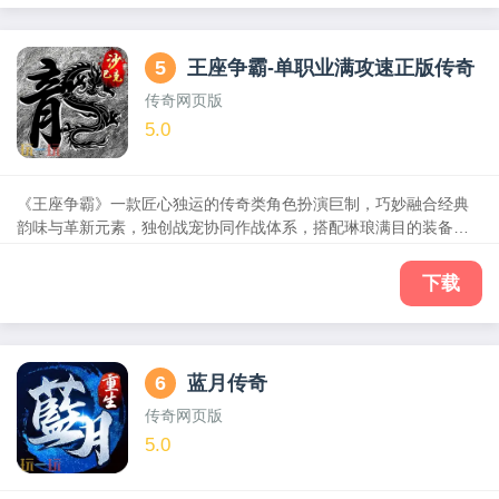
5
王座争霸-单职业满攻速正版传奇
传奇网页版
5.0
《王座争霸》一款匠心独运的传奇类角色扮演巨制，巧妙融合经典
韵味与革新元素，独创战宠协同作战体系，搭配琳琅满目的装备锻
造与收集系统，让每一次挑战BOSS的激战都扣人心弦，更以深度策
略养成玩法，引领玩家步入一个既致敬往昔又引领潮流的奇幻世
下载
界。踏上这场热血沸腾的传奇之旅，铸就你的不朽王座！
6
蓝月传奇
传奇网页版
5.0